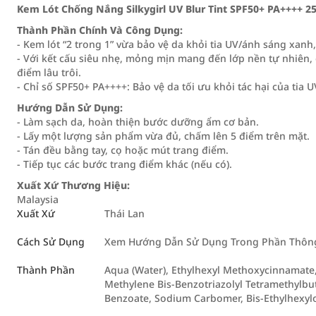
Kem Lót Chống Nắng Silkygirl UV Blur Tint SPF50+ PA++++ 25
Thành Phần Chính Và Công Dụng:
- Kem lót “2 trong 1” vừa bảo vệ da khỏi tia UV/ánh sáng xan
- Với kết cấu siêu nhẹ, mỏng mịn mang đến lớp nền tự nhiên,
điểm lâu trôi.
- Chỉ số SPF50+ PA++++: Bảo vệ da tối ưu khỏi tác hại của ti
Hướng Dẫn Sử Dụng:
- Làm sạch da, hoàn thiện bước dưỡng ẩm cơ bản.
- Lấy một lượng sản phẩm vừa đủ, chấm lên 5 điểm trên mặt.
- Tán đều bằng tay, cọ hoặc mút trang điểm.
- Tiếp tục các bước trang điểm khác (nếu có).
Xuất Xứ Thương Hiệu:
Malaysia
Xuất Xứ
Thái Lan
Cách Sử Dụng
Xem Hướng Dẫn Sử Dụng Trong Phần Thông 
Thành Phần
Aqua (Water), Ethylhexyl Methoxycinnamate,
Methylene Bis-Benzotriazolyl Tetramethylbu
Benzoate, Sodium Carbomer, Bis-Ethylhexy