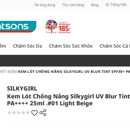
inh
Tiếng Việt
Tải ứng dụng
Tìm cửa hàng
Blog
iểm
Chăm Sóc Da
Chăm Sóc Sức Khỏe
Chăm Sóc Cá
UYẾT ĐIỂM
/
KEM LÓT CHỐNG NẮNG SILKYGIRL UV BLUR TINT SPF50+ PA
SILKYGIRL
Kem Lót Chống Nắng Silkygirl UV Blur Tin
PA++++ 25ml .#01 Light Beige