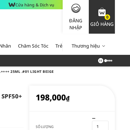
Cửa hàng & Dịch vụ
0
ĐĂNG
GIỎ HÀNG
NHẬP
 Nhân
Chăm Sóc Tóc
Trẻ Em
Thương hiệu
Nam Giới
Chăm Sóc 
++++ 25ML .#01 LIGHT BEIGE
198,000
t SPF50+
₫
SỐ LƯỢNG