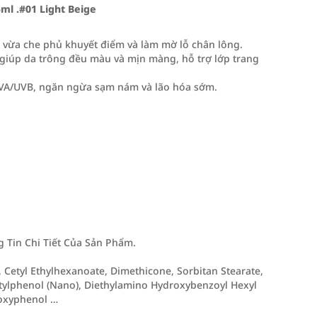
ml .#01 Light Beige
h, vừa che phủ khuyết điểm và làm mờ lỗ chân lông.
 giúp da trông đều màu và mịn màng, hỗ trợ lớp trang
a UVA/UVB, ngăn ngừa sạm nám và lão hóa sớm.
Tin Chi Tiết Của Sản Phẩm.
 Cetyl Ethylhexanoate, Dimethicone, Sorbitan Stearate,
tylphenol (Nano), Diethylamino Hydroxybenzoyl Hexyl
loxyphenol …