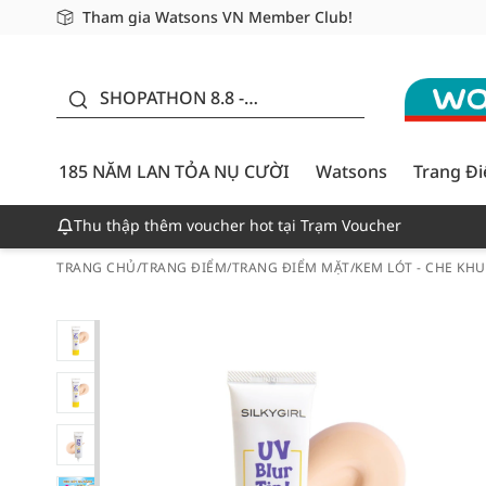
Tham gia Watsons VN Member Club!
Miễn phí giao hàng cho đơn hàng từ 249,000Đ
Giao hàng nhanh 24h - Áp dụng khu vực TP. Hồ Chí M
185 NĂM LAN TỎA NỤ
CƯỜI - GIẢM ĐẾN
SHOPATHON 8.8 -
50%
DEAL ĐỈNH
185 NĂM LAN TỎA NỤ CƯỜI
Watsons
Trang Đ
Thu thập thêm voucher hot tại Trạm Voucher
TRANG CHỦ
/
TRANG ĐIỂM
/
TRANG ĐIỂM MẶT
/
KEM LÓT - CHE KH