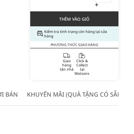
THÊM VÀO GIỎ
Kiểm tra tình trạng còn hàng tại cửa
hàng
PHƯƠNG THỨC GIAO HÀNG
Giao
Click &
hàng
Collect
tận nhà
tại
Watsons
I BÁN
KHUYẾN MÃI (QUÀ TẶNG CÓ SẴN KH