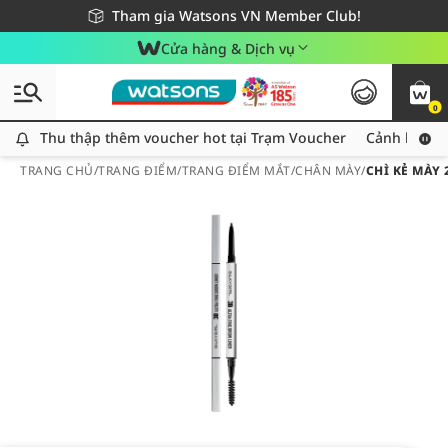
Giao hàng nhanh 24h - Áp dụng khu vực TP. Hồ Chí Minh
Miễn phí giao hàng cho đơn hàng từ 249,000Đ
Tham gia Watsons VN Member Club!
Cửa hàng & Dịch vụ
0
Thu thập thêm voucher hot tại Trạm Voucher
Thu thập thêm voucher hot tại Trạm Voucher
Cảnh báo An
TRANG CHỦ
/
TRANG ĐIỂM
/
TRANG ĐIỂM MẮT
/
CHÂN MÀY
/
CHÌ KẺ MÀY