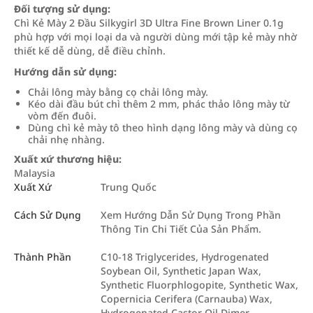
Đối tượng sử dụng:
Chì Kẻ Mày 2 Đầu Silkygirl 3D Ultra Fine Brown Liner 0.1g
phù hợp với mọi loại da và người dùng mới tập kẻ mày nhờ
thiết kế dễ dùng, dễ điều chỉnh.
Hướng dẫn sử dụng:
Chải lông mày bằng cọ chải lông mày.
Kéo dài đầu bút chì thêm 2 mm, phác thảo lông mày từ
vòm đến đuôi.
Dùng chì kẻ mày tô theo hình dạng lông mày và dùng cọ
chải nhẹ nhàng.
Xuất xứ thương hiệu:
Malaysia
Xuất Xứ
Trung Quốc
Cách Sử Dụng
Xem Hướng Dẫn Sử Dụng Trong Phần
Thông Tin Chi Tiết Của Sản Phẩm.
Thành Phần
C10-18 Triglycerides, Hydrogenated
Soybean Oil, Synthetic Japan Wax,
Synthetic Fluorphlogopite, Synthetic Wax,
Copernicia Cerifera (Carnauba) Wax,
Hydrogenated Castor Oil Dimer