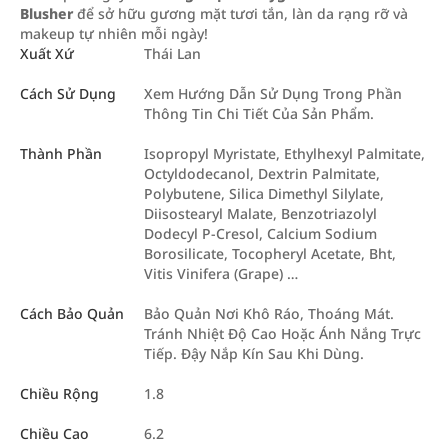
Blusher
để sở hữu gương mặt tươi tắn, làn da rạng rỡ và
makeup tự nhiên mỗi ngày!
Xuất Xứ
Thái Lan
Cách Sử Dụng
Xem Hướng Dẫn Sử Dụng Trong Phần
Thông Tin Chi Tiết Của Sản Phẩm.
Thành Phần
Isopropyl Myristate, Ethylhexyl Palmitate,
Octyldodecanol, Dextrin Palmitate,
Polybutene, Silica Dimethyl Silylate,
Diisostearyl Malate, Benzotriazolyl
Dodecyl P-Cresol, Calcium Sodium
Borosilicate, Tocopheryl Acetate, Bht,
Vitis Vinifera (Grape) …
Cách Bảo Quản
Bảo Quản Nơi Khô Ráo, Thoáng Mát.
Tránh Nhiệt Độ Cao Hoặc Ánh Nắng Trực
Tiếp. Đậy Nắp Kín Sau Khi Dùng.
Chiều Rộng
1.8
Chiều Cao
6.2