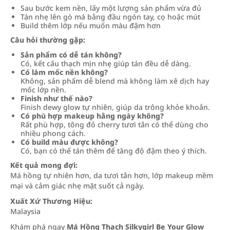
Sau bước kem nền, lấy một lượng sản phẩm vừa đủ
Tán nhẹ lên gò má bằng đầu ngón tay, cọ hoặc mút
Build thêm lớp nếu muốn màu đậm hơn
Câu hỏi thường gặp:
Sản phẩm có dễ tán không?
Có, kết cấu thạch mịn nhẹ giúp tán đều dễ dàng.
Có làm mốc nền không?
Không, sản phẩm dễ blend mà không làm xê dịch hay
mốc lớp nền.
Finish như thế nào?
Finish dewy glow tự nhiên, giúp da trông khỏe khoắn.
Có phù hợp makeup hằng ngày không?
Rất phù hợp, tông đỏ cherry tươi tắn có thể dùng cho
nhiều phong cách.
Có build màu được không?
Có, bạn có thể tán thêm để tăng độ đậm theo ý thích.
Kết quả mong đợi:
Má hồng tự nhiên hơn, da tươi tắn hơn, lớp makeup mềm
mại và cảm giác nhẹ mặt suốt cả ngày.
Xuất Xứ Thương Hiệu:
Malaysia
Khám phá ngay
Má Hồng Thạch Silkygirl Be Your Glow