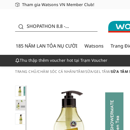
Tham gia Watsons VN Member Club!
Miễn phí giao hàng cho đơn hàng từ 249,000Đ
Giao hàng nhanh 24h - Áp dụng khu vực TP. Hồ Chí M
185 NĂM LAN TỎA NỤ
CƯỜI - GIẢM ĐẾN
SHOPATHON 8.8 -
50%
DEAL ĐỈNH
185 NĂM LAN TỎA NỤ CƯỜI
Watsons
Trang Đ
Thu thập thêm voucher hot tại Trạm Voucher
TRANG CHỦ
/
CHĂM SÓC CÁ NHÂN
/
TẮM
/
SỮA/GEL TẮM
/
SỮA TẮM 