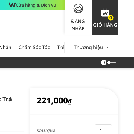
Cửa hàng & Dịch vụ
0
ĐĂNG
GIỎ HÀNG
NHẬP
 Nhân
Chăm Sóc Tóc
Trẻ Em
Thương hiệu
Nam Giới
Chăm Sóc 
221,000
 Trà
₫
SỐ LƯỢNG