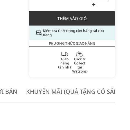
THÊM VÀO GIỎ
Kiểm tra tình trạng còn hàng tại cửa
hàng
PHƯƠNG THỨC GIAO HÀNG
Giao
Click &
hàng
Collect
tận nhà
tại
Watsons
I BÁN
KHUYẾN MÃI (QUÀ TẶNG CÓ SẴN KH