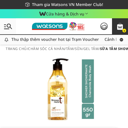
Giao hàng nhanh 24h - Áp dụng khu vực TP. Hồ Chí Minh
Miễn phí giao hàng cho đơn hàng từ 249,000Đ
Tham gia Watsons VN Member Club!
Cửa hàng & Dịch vụ
0
Thu thập thêm voucher hot tại Trạm Voucher
Thu thập thêm voucher hot tại Trạm Voucher
Cảnh báo An
TRANG CHỦ
/
CHĂM SÓC CÁ NHÂN
/
TẮM
/
SỮA/GEL TẮM
/
SỮA TẮM SHOW