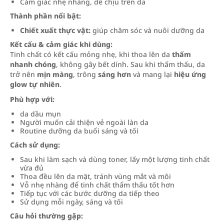
Cảm giác nhẹ nhàng, dễ chịu trên da
Thành phần nổi bật:
Chiết xuất thực vật:
giúp chăm sóc và nuôi dưỡng da
Kết cấu & cảm giác khi dùng:
Tinh chất có kết cấu mỏng nhẹ, khi thoa lên da
thấm
nhanh chóng
, không gây bết dính. Sau khi thẩm thấu, da
trở nên
mịn màng
, trông
sáng hơn
và mang lại
hiệu ứng
glow tự nhiên
.
Phù hợp với:
da dầu mụn
Người muốn cải thiện vẻ ngoài làn da
Routine dưỡng da buổi sáng và tối
Cách sử dụng:
Sau khi làm sạch và dùng toner, lấy một lượng tinh chất
vừa đủ
Thoa đều lên da mặt, tránh vùng mắt và môi
Vỗ nhẹ nhàng để tinh chất thẩm thấu tốt hơn
Tiếp tục với các bước dưỡng da tiếp theo
Sử dụng mỗi ngày, sáng và tối
Câu hỏi thường gặp: