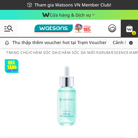
Giao hàng nhanh 24h - Áp dụng khu vực TP. Hồ Chí Minh
Miễn phí giao hàng cho đơn hàng từ 249,000Đ
Tham gia Watsons VN Member Club!
Cửa hàng & Dịch vụ
0
Thu thập thêm voucher hot tại Trạm Voucher
Thu thập thêm voucher hot tại Trạm Voucher
Cảnh báo An
TRANG CHỦ
/
CHĂM SÓC DA
/
CHĂM SÓC DA MẶT
/
SERUM/ESSENCE/AM