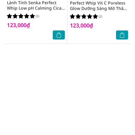
Lành Tính Senka Perfect
Perfect Whip Vit C Poreless
Whip Low pH Calming Cica
Glow Dưỡng Sáng Mờ Thâm
100g
100g
(3)
(2)
123,000₫
123,000₫