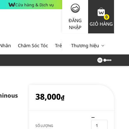
Cửa hàng & Dịch vụ
0
ĐĂNG
GIỎ HÀNG
NHẬP
 Nhân
Chăm Sóc Tóc
Trẻ Em
Thương hiệu
Nam Giới
Chăm Sóc 
38,000
minous
₫
SỐ LƯỢNG