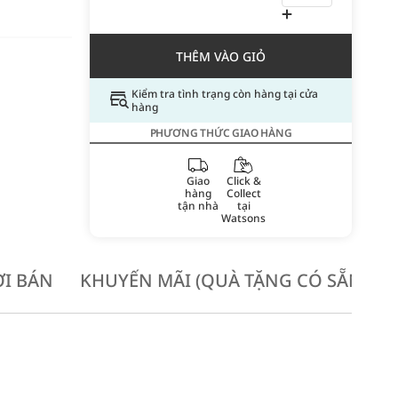
THÊM VÀO GIỎ
Kiểm tra tình trạng còn hàng tại cửa
hàng
PHƯƠNG THỨC GIAO HÀNG
Giao
Click &
hàng
Collect
tận nhà
tại
Watsons
I BÁN
KHUYẾN MÃI (QUÀ TẶNG CÓ SẴN KH