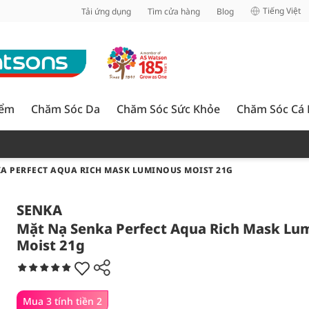
inh
Tiếng Việt
Tải ứng dụng
Tìm cửa hàng
Blog
iểm
Chăm Sóc Da
Chăm Sóc Sức Khỏe
Chăm Sóc Cá
A PERFECT AQUA RICH MASK LUMINOUS MOIST 21G
SENKA
Mặt Nạ Senka Perfect Aqua Rich Mask Lu
Moist 21g
Mua 3 tính tiền 2