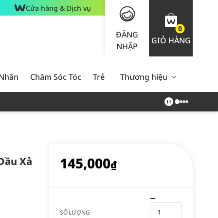
Cửa hàng & Dịch vụ
0
ĐĂNG
GIỎ HÀNG
NHẬP
 Nhân
Chăm Sóc Tóc
Trẻ Em
Thương hiệu
Nam Giới
Chăm Sóc 
145,000
 Dầu Xả
₫
SỐ LƯỢNG