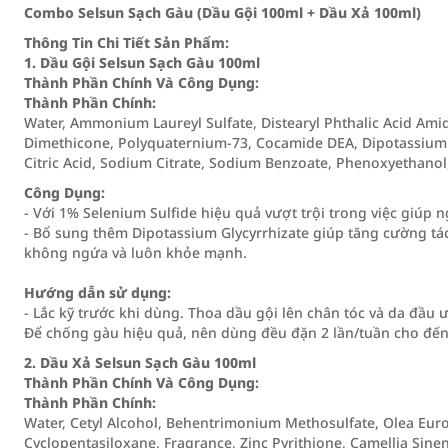
Combo Selsun Sạch Gàu (Dầu Gội 100ml + Dầu Xả 100ml)
Thông Tin Chi Tiết Sản Phẩm:
1. Dầu Gội Selsun Sạch Gàu 100ml
Thành Phần Chính Và Công Dụng:
Thành Phần Chính:
Water, Ammonium Laureyl Sulfate, Distearyl Phthalic Acid Ami
Dimethicone, Polyquaternium-73, Cocamide DEA, Dipotassium G
Citric Acid, Sodium Citrate, Sodium Benzoate, Phenoxyethanol
Công Dụng:
- Với 1% Selenium Sulfide hiệu quả vượt trội trong việc giúp
- Bổ sung thêm Dipotassium Glycyrrhizate giúp tăng cường t
không ngứa và luôn khỏe mạnh.
Hướng dẫn sử dụng:
- Lắc kỹ trước khi dùng. Thoa dầu gội lên chân tóc và da đầu ư
Để chống gàu hiệu quả, nên dùng đều đặn 2 lần/tuần cho đến
2. Dầu Xả Selsun Sạch Gàu 100ml
Thành Phần Chính Và Công Dụng:
Thành Phần Chính:
Water, Cetyl Alcohol, Behentrimonium Methosulfate, Olea Europa
Cyclopentasiloxane, Fragrance, Zinc Pyrithione, Camellia Sinen