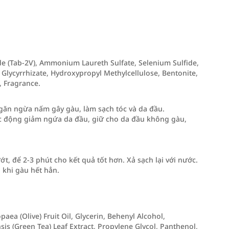
de (Tab-2V), Ammonium Laureth Sulfate, Selenium Sulfide,
lycyrrhizate, Hydroxypropyl Methylcellulose, Bentonite,
, Fragrance.
 ngăn ngừa nấm gây gàu, làm sạch tóc và da đầu.
ác động giảm ngứa da đầu, giữ cho da đầu không gàu,
ớt, để 2-3 phút cho kết quả tốt hơn. Xả sạch lại với nước.
 khi gàu hết hẳn.
ea (Olive) Fruit Oil, Glycerin, Behenyl Alcohol,
sis (Green Tea) Leaf Extract, Propylene Glycol, Panthenol,