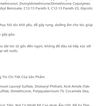
imethiconol, Divinyldimethicone/Dimethicone Copolymer,
kyl Benzoate, C12-13 Pareth-3, C12-13 Pareth-23, Glycolic
 phục hồi tóc khô yếu, dễ gãy rụng, dưỡng ẩm cho tóc giúp
o gây gàu.
iều dài tóc từ gốc đến ngọn, không để dầu xả tiếp xúc với
ại với nước.
Tin Chi Tiết Của Sản Phẩm.
um Laureyl Sulfate, Distearyl Phthalic Acid Amide (Tab-
ulfide, Dimethicone, Polyquaternium-73, Cocamide Dea,
rực Tiếp, Nơi Có Nhiệt Độ Cao Hoặc Ẩm Ướt. Để Xa Tầm