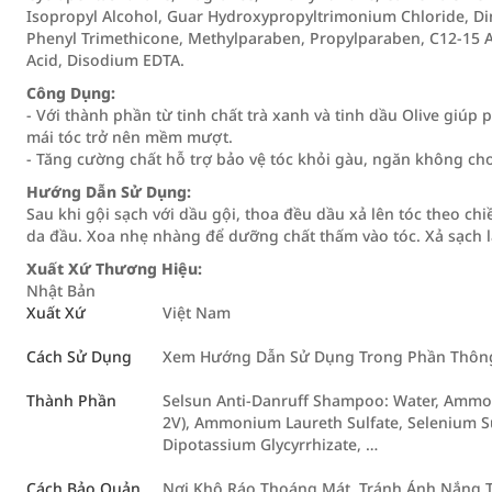
Isopropyl Alcohol, Guar Hydroxypropyltrimonium Chloride, D
Phenyl Trimethicone, Methylparaben, Propylparaben, C12-15 Al
Acid, Disodium EDTA.
Công Dụng:
- Với thành phần từ tinh chất trà xanh và tinh dầu Olive giúp
mái tóc trở nên mềm mượt.
- Tăng cường chất hỗ trợ bảo vệ tóc khỏi gàu, ngăn không ch
Hướng Dẫn Sử Dụng:
Sau khi gội sạch với dầu gội, thoa đều dầu xả lên tóc theo ch
da đầu. Xoa nhẹ nhàng để dưỡng chất thấm vào tóc. Xả sạch l
Xuất Xứ Thương Hiệu:
Nhật Bản
Xuất Xứ
Việt Nam
Cách Sử Dụng
Xem Hướng Dẫn Sử Dụng Trong Phần Thông 
Thành Phần
Selsun Anti-Danruff Shampoo: Water, Ammoni
2V), Ammonium Laureth Sulfate, Selenium S
Dipotassium Glycyrrhizate, …
Cách Bảo Quản
Nơi Khô Ráo Thoáng Mát. Tránh Ánh Nắng T