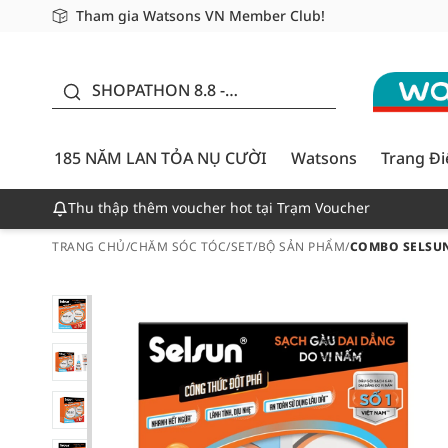
Tham gia Watsons VN Member Club!
Miễn phí giao hàng cho đơn hàng từ 249,000Đ
Giao hàng nhanh 24h - Áp dụng khu vực TP. Hồ Chí M
185 NĂM LAN TỎA NỤ
CƯỜI - GIẢM ĐẾN
SHOPATHON 8.8 -
50%
DEAL ĐỈNH
185 NĂM LAN TỎA NỤ CƯỜI
Watsons
Trang Đ
Thu thập thêm voucher hot tại Trạm Voucher
TRANG CHỦ
/
CHĂM SÓC TÓC
/
SET/BỘ SẢN PHẨM
/
COMBO SELSUN