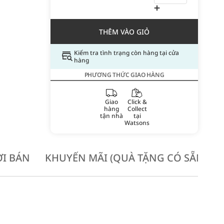
THÊM VÀO GIỎ
Kiểm tra tình trạng còn hàng tại cửa
hàng
PHƯƠNG THỨC GIAO HÀNG
Giao
Click &
hàng
Collect
tận nhà
tại
Watsons
I BÁN
KHUYẾN MÃI (QUÀ TẶNG CÓ SẴN KH