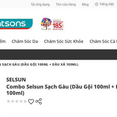
inh
Tiếng Việt
Tải ứng dụng
Tìm cửa hàng
Blog
iểm
Chăm Sóc Da
Chăm Sóc Sức Khỏe
Chăm Sóc Cá
 SẠCH GÀU (DẦU GỘI 100ML + DẦU XẢ 100ML)
SELSUN
Combo Selsun Sạch Gàu (Dầu Gội 100ml +
100ml)