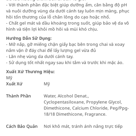
- Với thành phần đặc biệt giúp dưỡng ẩm, cân bằng độ pH
và nuôi dưỡng vùng da dưới cánh tay luôn mịn màng, phục
hồi tổn thương của lỗ chân lông do cạo hoặc nhổ.
- Chất gel mát và dầu khoáng trong suốt, giúp bảo vệ da vô
hình và tiện lợi khỏi mồ hôi và mùi khó chịu.
Hướng Dẫn Sử Dụng:
- Mở nắp, gỡ miếng chặn giấy bạc bên trong chai và xoay
nắm vặn ở đáy chai để lấy lượng gel vừa đủ
- Lăn nhẹ vùng da dưới cánh tay.
- Sử dụng tốt nhất ngay sau khi tắm và trước khi mặc áo.
Xuất Xứ Thương Hiệu:
Mỹ
Xuất Xứ
Mỹ
Thành Phần
Water, Alcohol Denat.,
Cyclopentasiloxane, Propylene Glycol,
Dimethicone, Calcium Chloride, Peg/Ppg-
18/18 Dimethicone, Fragrance.
Cách Bảo Quản
Nơi khô mát, tránh ánh nắng trực tiếp