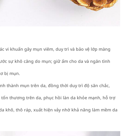
 các vi khuẩn gây mụn viêm, duy trì và bảo vệ lớp màng
 trước sự khô căng do mụn; giữ ẩm cho da và ngăn tình
cơ bị mụn.
hình thành mụn trên da, đồng thời duy trì độ săn chắc,
ác tổn thương trên da, phục hồi làn da khỏe mạnh, hỗ trợ
da khô, thô ráp, xuất hiện vảy nhờ khả năng làm mềm da