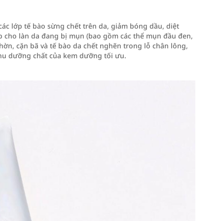
ác lớp tế bào sừng chết trên da, giảm bóng dầu, diệt
p cho làn da đang bị mụn (bao gồm các thể mụn đầu đen,
ờn, cặn bã và tế bào da chết nghẽn trong lỗ chân lông,
thu dưỡng chất của kem dưỡng tối ưu.