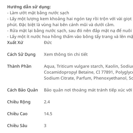
Hướng dẫn sử dụng:
- Làm ướt mặt bằng nước sạch
- Lấy một lượng kem khoảng hai ngón tay rồi trộn với vài giọ
phút. Đặc biệt là vùng hai bên cánh mũi và dưới cằm.
- Rửa mặt lại bằng nước sạch, sau đó nên đắp mặt nạ để nuô
- Lấy một ít nước hoa hồng thấm vào bông tẩy trang và lên mặt
Xuất Xứ
Đức
Cách Sử Dụng
Xem thông tin chi tiết
Thành Phần
Aqua, Triticum vulgare starch, Kaolin, Sodiu
Cocamidopropyl Betaine, CI 77891, Polyglyc
Sodium Citrate, Parfum, Phenoxyethanol, 
Cách Bảo Quản
Bảo quản nơi thoáng mát tránh tiếp xúc với 
Chiều Rộng
2.4
Chiều Cao
14.5
Chiều Sâu
3