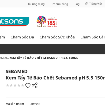
inh
Tiếng Việt
Tải ứng dụng
Tìm cửa hàng
Blog
iểm
Chăm Sóc Da
Chăm Sóc Sức Khỏe
Chăm Sóc Cá
U/MỤN
/
KEM TẨY TẾ BÀO CHẾT SEBAMED PH 5.5 150ML
SEBAMED
Kem Tẩy Tế Bào Chết Sebamed pH 5.5 150
Mã sản phẩm
204944