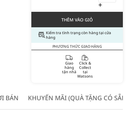
THÊM VÀO GIỎ
Kiểm tra tình trạng còn hàng tại cửa
hàng
PHƯƠNG THỨC GIAO HÀNG
Giao
Click &
hàng
Collect
tận nhà
tại
Watsons
I BÁN
KHUYẾN MÃI (QUÀ TẶNG CÓ SẴN KH