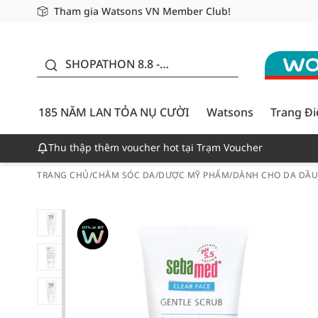
Tham gia Watsons VN Member Club!
Miễn phí giao hàng cho đơn hàng từ 249,000Đ
Giao hàng nhanh 24h - Áp dụng khu vực TP. Hồ Chí M
185 NĂM LAN TỎA NỤ
CƯỜI - GIẢM ĐẾN
SHOPATHON 8.8 -
50%
DEAL ĐỈNH
185 NĂM LAN TỎA NỤ CƯỜI
Watsons
Trang Đ
Thu thập thêm voucher hot tại Trạm Voucher
TRANG CHỦ
/
CHĂM SÓC DA
/
DƯỢC MỸ PHẨM
/
DÀNH CHO DA DẦ