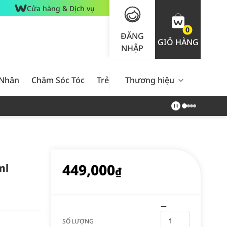
Cửa hàng & Dịch vụ
0
ĐĂNG
GIỎ HÀNG
NHẬP
 Nhân
Chăm Sóc Tóc
Trẻ Em
Thương hiệu
Nam Giới
Chăm Sóc 
449,000
ml
₫
SỐ LƯỢNG