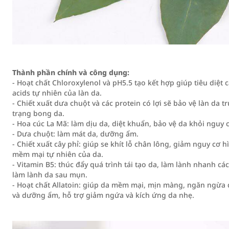
Thành phần chính và công dụng:
- Hoạt chất Chloroxylenol và pH5.5 tạo kết hợp giúp tiêu diệt
acids tự nhiên của làn da.
- Chiết xuất dưa chuột và các protein có lợi sẽ bảo vệ làn da
trạng bong da.
- Hoa cúc La Mã: làm dịu da, diệt khuẩn, bảo vệ da khỏi nguy 
- Dưa chuột: làm mát da, dưỡng ẩm.
- Chiết xuất cây phỉ: giúp se khít lỗ chân lông, giảm nguy cơ 
mềm mại tự nhiên của da.
- Vitamin B5: thúc đẩy quá trình tái tạo da, làm lành nhanh c
làm lành da sau mụn.
- Hoạt chất Allatoin: giúp da mềm mại, mịn màng, ngăn ngừa 
và dưỡng ẩm, hỗ trợ giảm ngứa và kích ứng da nhẹ.