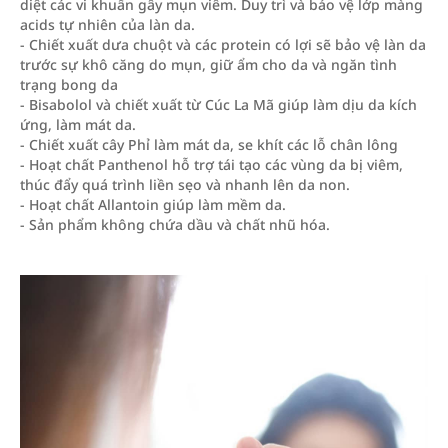
diệt các vi khuẩn gây mụn viêm. Duy trì và bảo vệ lớp màng
acids tự nhiên của làn da.
- Chiết xuất dưa chuột và các protein có lợi sẽ bảo vệ làn da
trước sự khô căng do mụn, giữ ẩm cho da và ngăn tình
trạng bong da
- Bisabolol và chiết xuất từ Cúc La Mã giúp làm dịu da kích
ứng, làm mát da.
- Chiết xuất cây Phỉ làm mát da, se khít các lỗ chân lông
- Hoạt chất Panthenol hỗ trợ tái tạo các vùng da bị viêm,
thúc đẩy quá trình liền sẹo và nhanh lên da non.
- Hoạt chất Allantoin giúp làm mềm da.
- Sản phẩm không chứa dầu và chất nhũ hóa.