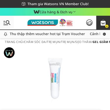
Giao hàng nhanh 24h - Áp dụng khu vực TP. Hồ Chí Minh
Miễn phí giao hàng cho đơn hàng từ 249,000Đ
Tham gia Watsons VN Member Club!
Cửa hàng & Dịch vụ
0
Thu thập thêm voucher hot tại Trạm Voucher
Thu thập thêm voucher hot tại Trạm Voucher
Cảnh báo An
TRANG CHỦ
/
CHĂM SÓC DA
/
TRỊ MỤN
/
TRỊ MỤN/SẸO THÂM
/
GEL GIẢM 