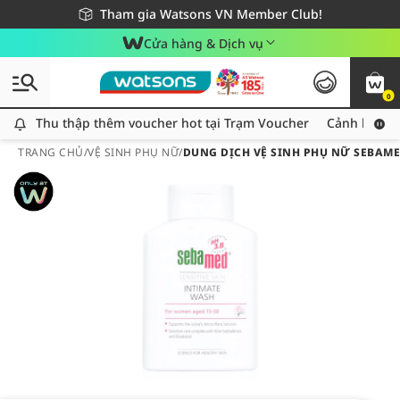
Giao hàng nhanh 24h - Áp dụng khu vực TP. Hồ Chí Minh
Miễn phí giao hàng cho đơn hàng từ 249,000Đ
Tham gia Watsons VN Member Club!
Cửa hàng & Dịch vụ
0
Thu thập thêm voucher hot tại Trạm Voucher
Thu thập thêm voucher hot tại Trạm Voucher
Cảnh báo An
TRANG CHỦ
/
VỆ SINH PHỤ NỮ
/
DUNG DỊCH VỆ SINH PHỤ NỮ SEBAMED