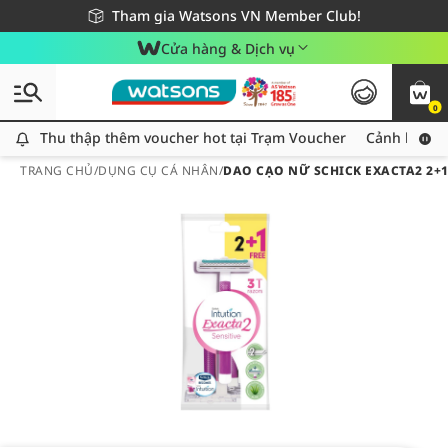
Giao hàng nhanh 24h - Áp dụng khu vực TP. Hồ Chí Minh
Miễn phí giao hàng cho đơn hàng từ 249,000Đ
Tham gia Watsons VN Member Club!
Cửa hàng & Dịch vụ
0
Thu thập thêm voucher hot tại Trạm Voucher
Thu thập thêm voucher hot tại Trạm Voucher
Cảnh báo An
TRANG CHỦ
/
DỤNG CỤ CÁ NHÂN
/
DAO CẠO NỮ SCHICK EXACTA2 2+