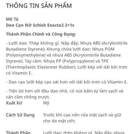
THÔNG TIN SẢN PHẨM
Mô Tả
Dao Cạo Nữ Schick Exacta2 2+1s
Thành Phần Chính và Công Dụng:
- Lưỡi dao: Thép không gỉ. Nắp đậy: Nhựa ABS (Acrylonitrile
Butadiene Styrene). Khung chứa lưỡi dao: Nhựa POM
(Polyoxymethylene) và nhựa ABS (Acrylonitrile Butadiene
Styrene). Tay cầm: Nhựa PP (Polypropylene) và TPE
(Thermoplastic Elastomer Rubber). Lưỡi kép với dải bôi trơn
có Vitamin E.
- Dao cạo lưỡi kép cạo sát hơn với dải bôi trơn có Vitamin E.
- Tiện lợi hơn với đầu dao nhỏ, có nút bấm tự làm sạch và
cán cầm chống trượt.
Xuất Xứ
Mỹ
Cách Sử Dụng
Trước khi cạo nên rửa mặt sạch và giữ
cho da mặt ướt.
Thành Phần
Lưỡi dao: thép không gỉ. Nắp đậy: nhựa