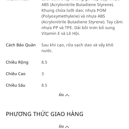
ABS (Acrylonitrile Butadiene Styrene).
Khung chứa lưỡi dao: nhựa POM
(Polyoxymethylene) và nhựa ABS
(Acrylonitrile Butadiene Styrene). Tay cầm:
nhựa PP và TPE. Dải bôi trơn bổ sung
Vitamin E và Lô Hội.
Cách Bảo Quản
Sau khi cạo, rửa sạch dao và vẩy khô
nước.
Chiều Rộng
8.5
Chiều Cao
3
Chiều Sâu
8.5
ẨN
PHƯƠNG THỨC GIAO HÀNG
ẨN