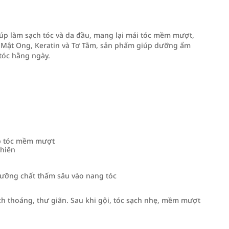
úp làm sạch tóc và da đầu, mang lại mái tóc mềm mượt,
, Mật Ong, Keratin và Tơ Tằm, sản phẩm giúp dưỡng ẩm
tóc hằng ngày.
p tóc mềm mượt
hiên
dưỡng chất thấm sâu vào nang tóc
ạch thoáng, thư giãn. Sau khi gội, tóc sạch nhẹ, mềm mượt