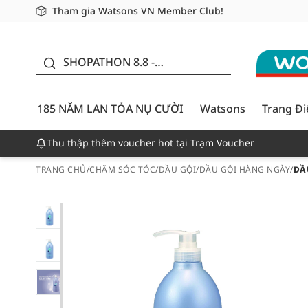
Tham gia Watsons VN Member Club!
Miễn phí giao hàng cho đơn hàng từ 249,000Đ
Giao hàng nhanh 24h - Áp dụng khu vực TP. Hồ Chí M
185 NĂM LAN TỎA NỤ
CƯỜI - GIẢM ĐẾN
SHOPATHON 8.8 -
50%
DEAL ĐỈNH
185 NĂM LAN TỎA NỤ CƯỜI
Watsons
Trang Đ
Thu thập thêm voucher hot tại Trạm Voucher
TRANG CHỦ
/
CHĂM SÓC TÓC
/
DẦU GỘI
/
DẦU GỘI HÀNG NGÀY
/
DẦ