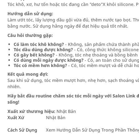
Tóc khô, xơ, hư tổn hoặc tóc đang cần "deto"X khỏi silicone.
Hướng dẫn sử dụng:
Làm ướt tóc, lấy lượng dầu gội vừa đủ, thêm nước tạo bọt. T
bằng nước. Sử dụng hằng ngày để đạt hiệu quả tốt nhất.
Câu hỏi thường gặp:
Có làm tóc khô không?
- Không, sản phẩm chứa thành ph
Tóc dầu dùng được không?
- Có, công thức không silicone
Có gây bết không?
- Không, tóc nhẹ thoáng và bồng bềnh 
Có dùng mỗi ngày được không?
- Có, an toàn cho sử dụn
Tóc có mềm hơn không?
- Có, tóc mềm mượt và dễ chải hơ
Kết quả mong đợi:
Sau khi sử dụng, tóc mềm mượt hơn, nhẹ hơn, sạch thoáng và
nhiên.
Hãy bắt đầu routine chăm sóc tóc mỗi ngày với Salon Link
sống!
Xuất xứ thương hiệu:
Nhật Bản
Xuất Xứ
Nhật Bản
Cách Sử Dụng
Xem Hướng Dẫn Sử Dụng Trong Phần Thông 