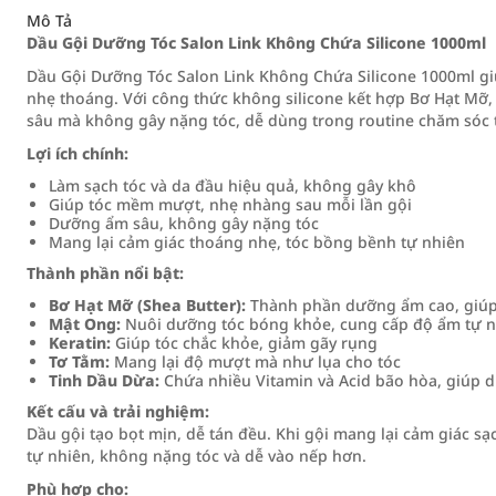
Mô Tả
Dầu Gội Dưỡng Tóc Salon Link Không Chứa Silicone 1000ml
Dầu Gội Dưỡng Tóc Salon Link Không Chứa Silicone 1000ml gi
nhẹ thoáng. Với công thức không silicone kết hợp Bơ Hạt Mỡ
sâu mà không gây nặng tóc, dễ dùng trong routine chăm sóc 
Lợi ích chính:
Làm sạch tóc và da đầu hiệu quả, không gây khô
Giúp tóc mềm mượt, nhẹ nhàng sau mỗi lần gội
Dưỡng ẩm sâu, không gây nặng tóc
Mang lại cảm giác thoáng nhẹ, tóc bồng bềnh tự nhiên
Thành phần nổi bật:
Bơ Hạt Mỡ (Shea Butter):
Thành phần dưỡng ẩm cao, giú
Mật Ong:
Nuôi dưỡng tóc bóng khỏe, cung cấp độ ẩm tự n
Keratin:
Giúp tóc chắc khỏe, giảm gãy rụng
Tơ Tằm:
Mang lại độ mượt mà như lụa cho tóc
Tinh Dầu Dừa:
Chứa nhiều Vitamin và Acid bão hòa, giúp 
Kết cấu và trải nghiệm:
Dầu gội tạo bọt mịn, dễ tán đều. Khi gội mang lại cảm giác s
tự nhiên, không nặng tóc và dễ vào nếp hơn.
Phù hợp cho: