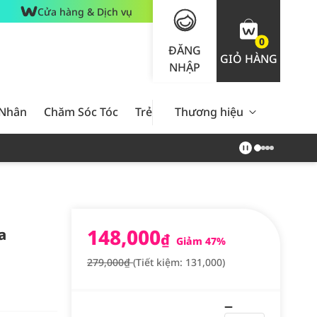
Cửa hàng & Dịch vụ
0
ĐĂNG
GIỎ HÀNG
NHẬP
 Nhân
Chăm Sóc Tóc
Trẻ Em
Thương hiệu
Nam Giới
Chăm Sóc 
148,000
a
₫
Giảm 47%
279,000₫
(Tiết kiệm: 131,000)