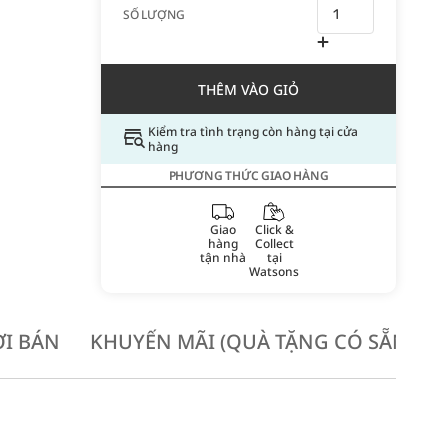
SỐ LƯỢNG
THÊM VÀO GIỎ
Kiểm tra tình trạng còn hàng tại cửa
hàng
PHƯƠNG THỨC GIAO HÀNG
Giao
Click &
hàng
Collect
tận nhà
tại
Watsons
I BÁN
KHUYẾN MÃI (QUÀ TẶNG CÓ SẴN KH