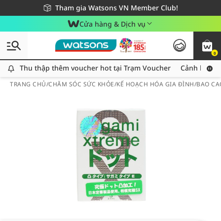
Giao hàng nhanh 24h - Áp dụng khu vực TP. Hồ Chí Minh
Miễn phí giao hàng cho đơn hàng từ 249,000Đ
Tham gia Watsons VN Member Club!
Cửa hàng & Dịch vụ
0
Thu thập thêm voucher hot tại Trạm Voucher
Thu thập thêm voucher hot tại Trạm Voucher
Cảnh báo An
TRANG CHỦ
/
CHĂM SÓC SỨC KHỎE
/
KẾ HOẠCH HÓA GIA ĐÌNH
/
BAO CA