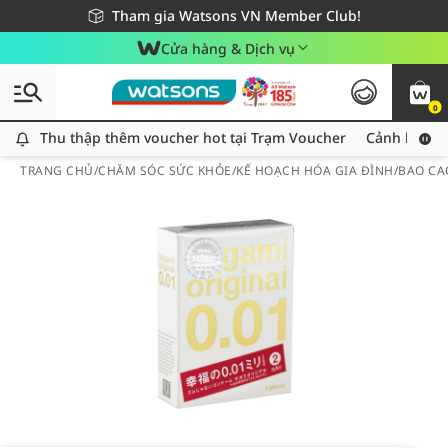
Giao hàng nhanh 24h - Áp dụng khu vực TP. Hồ Chí Minh
Miễn phí giao hàng cho đơn hàng từ 249,000Đ
Tham gia Watsons VN Member Club!
Cửa hàng & Dịch vụ
0
Thu thập thêm voucher hot tại Trạm Voucher
Thu thập thêm voucher hot tại Trạm Voucher
Cảnh báo An
TRANG CHỦ
/
CHĂM SÓC SỨC KHỎE
/
KẾ HOẠCH HÓA GIA ĐÌNH
/
BAO CA