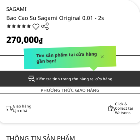
SAGAMI
Bao Cao Su Sagami Original 0.01 - 2s
270,000
₫
Tìm sản phẩm tại cửa hàng
gần bạn!
THÔNG BÁO CHO TÔI
Kiểm tra tình trạng còn hàng tại cửa hàng
PHƯƠNG THỨC GIAO HÀNG
Click &
Giao hàng
Collect tại
tận nhà
Watsons
THÔNG TIN SẢN PHẨM