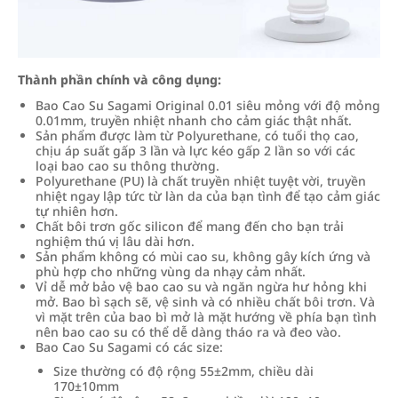
Thành phần chính và công dụng:
Bao Cao Su Sagami Original 0.01 siêu mỏng với độ mỏng
0.01mm, truyền nhiệt nhanh cho cảm giác thật nhất.
Sản phẩm được làm từ Polyurethane, có tuổi thọ cao,
chịu áp suất gấp 3 lần và lực kéo gấp 2 lần so với các
loại bao cao su thông thường.
Polyurethane (PU) là chất truyền nhiệt tuyệt vời, truyền
nhiệt ngay lập tức từ làn da của bạn tình để tạo cảm giác
tự nhiên hơn.
Chất bôi trơn gốc silicon để mang đến cho bạn trải
nghiệm thú vị lâu dài hơn.
Sản phẩm không có mùi cao su, không gây kích ứng và
phù hợp cho những vùng da nhạy cảm nhất.
Vỉ dễ mở bảo vệ bao cao su và ngăn ngừa hư hỏng khi
mở. Bao bì sạch sẽ, vệ sinh và có nhiều chất bôi trơn. Và
vì mặt trên của bao bì mở là mặt hướng về phía bạn tình
nên bao cao su có thể dễ dàng tháo ra và đeo vào.
Bao Cao Su Sagami có các size:
Size thường có độ rộng 55±2mm, chiều dài
170±10mm