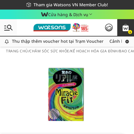
Giao hàng nhanh 24h - Áp dụng khu vực TP. Hồ Chí Minh
Miễn phí giao hàng cho đơn hàng từ 249,000Đ
Tham gia Watsons VN Member Club!
Cửa hàng & Dịch vụ
0
Thu thập thêm voucher hot tại Trạm Voucher
Thu thập thêm voucher hot tại Trạm Voucher
Cảnh báo An
TRANG CHỦ
/
CHĂM SÓC SỨC KHỎE
/
KẾ HOẠCH HÓA GIA ĐÌNH
/
BAO CA