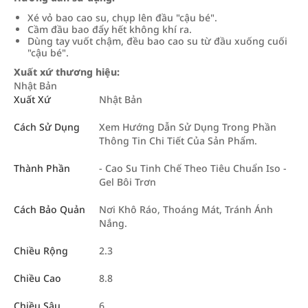
Xé vỏ bao cao su, chụp lên đầu "cậu bé".
Cầm đầu bao đẩy hết không khí ra.
Dùng tay vuốt chậm, đều bao cao su từ đầu xuống cuối
"cậu bé".
Xuất xứ thương hiệu:
Nhật Bản
Xuất Xứ
Nhật Bản
Cách Sử Dụng
Xem Hướng Dẫn Sử Dụng Trong Phần
Thông Tin Chi Tiết Của Sản Phẩm.
Thành Phần
- Cao Su Tinh Chế Theo Tiêu Chuẩn Iso -
Gel Bôi Trơn
Cách Bảo Quản
Nơi Khô Ráo, Thoáng Mát, Tránh Ánh
Nắng.
Chiều Rộng
2.3
Chiều Cao
8.8
Chiều Sâu
6