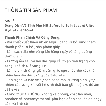
THÔNG TIN SẢN PHẨM
Mô Tả
Dung Dịch Vệ Sinh Phụ Nữ Saforelle Soin Lavant Ultra
Hydratant 100ml
Thành Phần Chính Và Công Dụng:
- Với chiết xuất thiên nhiên Ngưu bàng và bổ sung thêm
thành phần Lô hội, sản phẩm giúp:
- Làm sạch dịu nhẹ vùng kín hằng ngày và tăng cường
dưỡng ẩm
- Dưỡng ẩm sâu và lâu dài, giúp cải thiện tình trạng khô,
căng, khó chịu ở vùng kín.
- Làm dịu kích ứng, giảm cảm giác ngứa rát nhờ các thành
phần làm dịu đặc trưng của Saforelle.
- Tôn trọng và bảo vệ sự cân bằng môi trường sinh lý tự
nhiên của vùng kín với hệ sinh thái bao gồm độ pH, độ ẩm
và hệ vi sinh.
- Công thức 4 KHÔNG: không xà phòng, chất tạo màu,
paraben và phenoxyethanol, phù hợp dành cho làn da nhạy
cảm và khô rát.