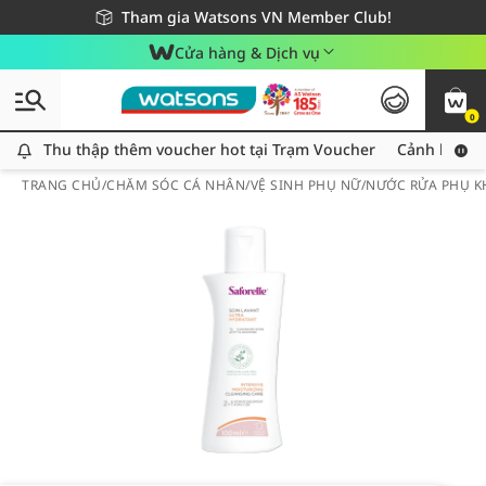
Giao hàng nhanh 24h - Áp dụng khu vực TP. Hồ Chí Minh
Miễn phí giao hàng cho đơn hàng từ 249,000Đ
Tham gia Watsons VN Member Club!
Cửa hàng & Dịch vụ
0
Thu thập thêm voucher hot tại Trạm Voucher
Thu thập thêm voucher hot tại Trạm Voucher
Cảnh báo An
TRANG CHỦ
/
CHĂM SÓC CÁ NHÂN
/
VỆ SINH PHỤ NỮ
/
NƯỚC RỬA PHỤ K