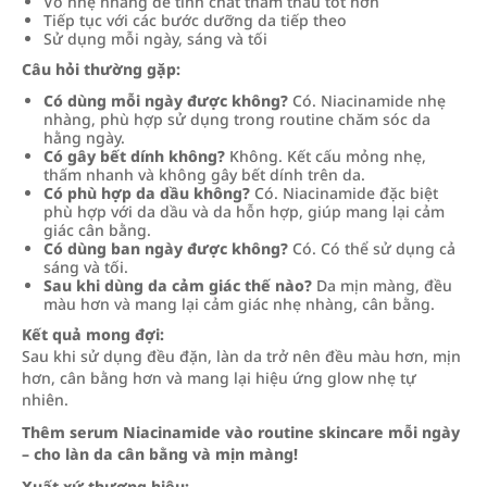
Vỗ nhẹ nhàng để tinh chất thẩm thấu tốt hơn
Tiếp tục với các bước dưỡng da tiếp theo
Sử dụng mỗi ngày, sáng và tối
Câu hỏi thường gặp:
Có dùng mỗi ngày được không?
Có. Niacinamide nhẹ
nhàng, phù hợp sử dụng trong routine chăm sóc da
hằng ngày.
Có gây bết dính không?
Không. Kết cấu mỏng nhẹ,
thấm nhanh và không gây bết dính trên da.
Có phù hợp da dầu không?
Có. Niacinamide đặc biệt
phù hợp với da dầu và da hỗn hợp, giúp mang lại cảm
giác cân bằng.
Có dùng ban ngày được không?
Có. Có thể sử dụng cả
sáng và tối.
Sau khi dùng da cảm giác thế nào?
Da mịn màng, đều
màu hơn và mang lại cảm giác nhẹ nhàng, cân bằng.
Kết quả mong đợi:
Sau khi sử dụng đều đặn, làn da trở nên đều màu hơn, mịn
hơn, cân bằng hơn và mang lại hiệu ứng glow nhẹ tự
nhiên.
Thêm serum Niacinamide vào routine skincare mỗi ngày
– cho làn da cân bằng và mịn màng!
Xuất xứ thương hiệu: