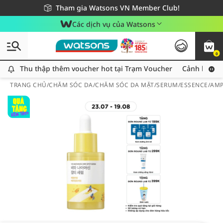
Giao hàng nhanh 24h - Áp dụng khu vực TP. Hồ Chí Minh
Miễn phí giao hàng cho đơn hàng từ 249,000Đ
Tham gia Watsons VN Member Club!
Các dịch vụ của Watsons
0
Thu thập thêm voucher hot tại Trạm Voucher
Thu thập thêm voucher hot tại Trạm Voucher
Cảnh báo An
TRANG CHỦ
/
CHĂM SÓC DA
/
CHĂM SÓC DA MẶT
/
SERUM/ESSENCE/AM