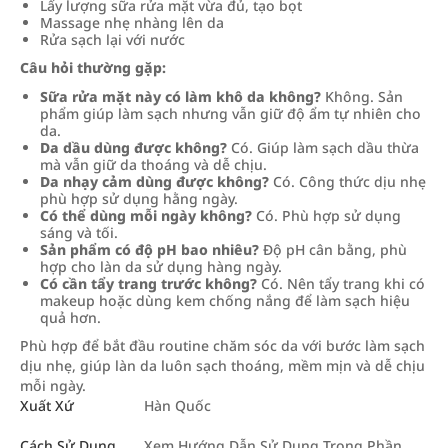
Lấy lượng sữa rửa mặt vừa đủ, tạo bọt
Massage nhẹ nhàng lên da
Rửa sạch lại với nước
Câu hỏi thường gặp:
Sữa rửa mặt này có làm khô da không?
Không. Sản
phẩm giúp làm sạch nhưng vẫn giữ độ ẩm tự nhiên cho
da.
Da dầu dùng được không?
Có. Giúp làm sạch dầu thừa
mà vẫn giữ da thoáng và dễ chịu.
Da nhạy cảm dùng được không?
Có. Công thức dịu nhẹ
phù hợp sử dụng hằng ngày.
Có thể dùng mỗi ngày không?
Có. Phù hợp sử dụng
sáng và tối.
Sản phẩm có độ pH bao nhiêu?
Độ pH cân bằng, phù
hợp cho làn da sử dụng hàng ngày.
Có cần tẩy trang trước không?
Có. Nên tẩy trang khi có
makeup hoặc dùng kem chống nắng để làm sạch hiệu
quả hơn.
Phù hợp để bắt đầu routine chăm sóc da với bước làm sạch
dịu nhẹ, giúp làn da luôn sạch thoáng, mềm mịn và dễ chịu
mỗi ngày.
Xuất Xứ
Hàn Quốc
Cách Sử Dụng
Xem Hướng Dẫn Sử Dụng Trong Phần