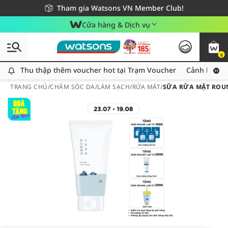
Giao hàng nhanh 24h - Áp dụng khu vực TP. Hồ Chí Minh
Miễn phí giao hàng cho đơn hàng từ 249,000Đ
Tham gia Watsons VN Member Club!
Cửa hàng & Dịch vụ
0
Thu thập thêm voucher hot tại Trạm Voucher
Thu thập thêm voucher hot tại Trạm Voucher
Cảnh báo An
TRANG CHỦ
/
CHĂM SÓC DA
/
LÀM SẠCH
/
RỬA MẶT
/
SỮA RỬA MẶT ROUN