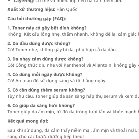
Layering:
Có thể vỗ nhiều lớp nếu da cần thêm ẩm.
Xuất xứ thương hiệu:
Hàn Quốc
Câu hỏi thường gặp (FAQ):
1. Toner này có gây bết dính không?
Không! Kết cấu lỏng nhẹ, thấm nhanh, không để lại cảm giác 
2. Da dầu dùng được không?
Có! Toner nhẹ, không gây bí da, phù hợp cả da dầu.
3. Da nhạy cảm dùng được không?
Có! Công thức dịu nhẹ với Panthenol và Allantoin, không gây 
4. Có dùng mỗi ngày được không?
Có! An toàn để sử dụng sáng và tối hằng ngày.
5. Có cần dùng thêm serum không?
Tùy nhu cầu. Toner giúp da sẵn sàng hấp thụ serum và kem d
6. Có giúp da sáng hơn không?
Toner giúp da ẩm mịn, từ đó da trông tươi tắn và khỏe mạnh 
Kết quả mong đợi:
Sau khi sử dụng, da cảm thấy mềm mại, ẩm mịn và thoải mái.
sàng cho các bước dưỡng tiếp theo!