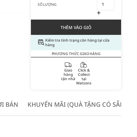
SỐ LƯỢNG
THÊM VÀO GIỎ
Kiểm tra tình trạng còn hàng tại cửa
hàng
PHƯƠNG THỨC GIAO HÀNG
Giao
Click &
hàng
Collect
tận nhà
tại
Watsons
I BÁN
KHUYẾN MÃI (QUÀ TẶNG CÓ SẴN KH