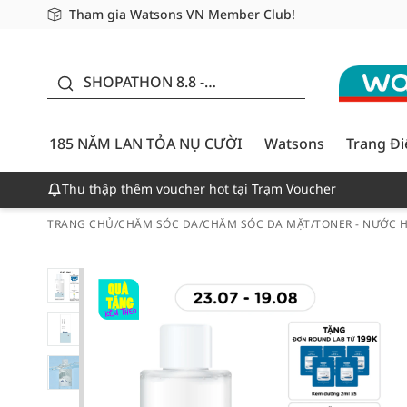
Tham gia Watsons VN Member Club!
Miễn phí giao hàng cho đơn hàng từ 249,000Đ
Giao hàng nhanh 24h - Áp dụng khu vực TP. Hồ Chí M
185 NĂM LAN TỎA NỤ
CƯỜI - GIẢM ĐẾN
SHOPATHON 8.8 -
50%
DEAL ĐỈNH
185 NĂM LAN TỎA NỤ CƯỜI
Watsons
Trang Đ
Thu thập thêm voucher hot tại Trạm Voucher
TRANG CHỦ
/
CHĂM SÓC DA
/
CHĂM SÓC DA MẶT
/
TONER - NƯỚC 