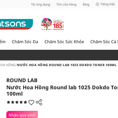
inh
Tiếng Việt
Tải ứng dụng
Tìm cửa hàng
Blog
iểm
Chăm Sóc Da
Chăm Sóc Sức Khỏe
Chăm Sóc Cá
HOA HỒNG
/
NƯỚC HOA HỒNG ROUND LAB 1025 DOKDO TONER 100ML
ROUND LAB
Nước Hoa Hồng Round lab 1025 Dokdo To
100ml
Nhận quà xinh