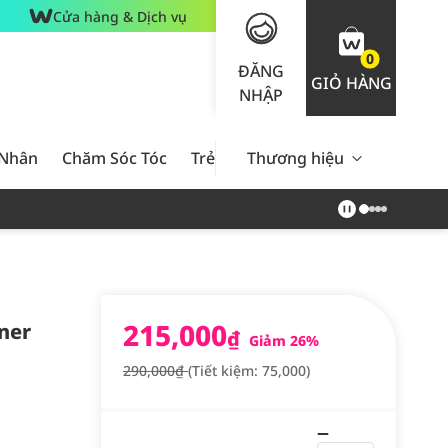
Cửa hàng & Dịch vụ
0
ĐĂNG
GIỎ HÀNG
NHẬP
 Nhân
Chăm Sóc Tóc
Trẻ Em
Thương hiệu
Nam Giới
Chăm Sóc 
215,000
ner
₫
Giảm 26%
290,000₫
(Tiết kiệm: 75,000)