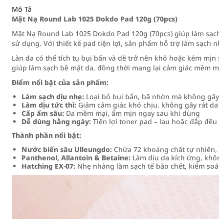
Mô Tả
Mặt Nạ Round Lab 1025 Dokdo Pad 120g (70pcs)
Mặt Nạ Round Lab 1025 Dokdo Pad 120g (70pcs) giúp làm sạch
sử dụng. Với thiết kế pad tiện lợi, sản phẩm hỗ trợ làm sạch
Làn da có thể tích tụ bụi bẩn và dễ trở nên khô hoặc kém mịn 
giúp làm sạch bề mặt da, đồng thời mang lại cảm giác mềm mạ
Điểm nổi bật của sản phẩm:
Làm sạch dịu nhẹ:
Loại bỏ bụi bẩn, bã nhờn mà không gây
Làm dịu tức thì:
Giảm cảm giác khó chịu, không gây rát da
Cấp ẩm sâu:
Da mềm mại, ẩm mịn ngay sau khi dùng
Dễ dùng hằng ngày:
Tiện lợi toner pad – lau hoặc đắp đều
Thành phần nổi bật:
Nước biển sâu Ulleungdo:
Chứa 72 khoáng chất tự nhiên,
Panthenol, Allantoin & Betaine:
Làm dịu da kích ứng, khôn
Hatching EX-07:
Nhẹ nhàng làm sạch tế bào chết, kiểm so