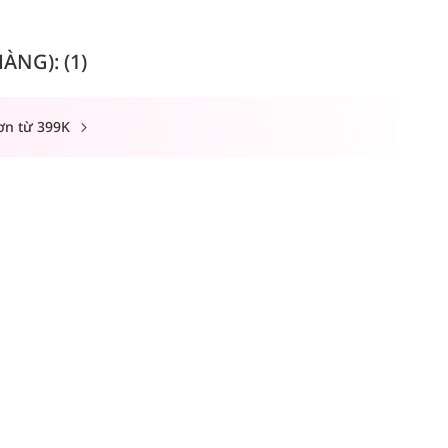
NG): (1)
ơn từ 399K