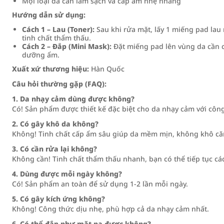
Mọi loại da cần làm sạch và cấp ẩm nhẹ nhàng
Hướng dẫn sử dụng:
Cách 1 – Lau (Toner):
Sau khi rửa mặt, lấy 1 miếng pad lau
tinh chất thẩm thấu.
Cách 2 – Đắp (Mini Mask):
Đặt miếng pad lên vùng da cần c
dưỡng ẩm.
Xuất xứ thương hiệu:
Hàn Quốc
Câu hỏi thường gặp (FAQ):
1. Da nhạy cảm dùng được không?
Có! Sản phẩm được thiết kế đặc biệt cho da nhạy cảm với côn
2. Có gây khô da không?
Không! Tinh chất cấp ẩm sâu giúp da mềm mịn, không khô că
3. Có cần rửa lại không?
Không cần! Tinh chất thẩm thấu nhanh, bạn có thể tiếp tục cá
4. Dùng được mỗi ngày không?
Có! Sản phẩm an toàn để sử dụng 1-2 lần mỗi ngày.
5. Có gây kích ứng không?
Không! Công thức dịu nhẹ, phù hợp cả da nhạy cảm nhất.
6. Có thể đắp như mặt nạ được không?