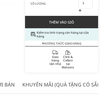
SỐ LƯỢNG
THÊM VÀO GIỎ
Kiểm tra tình trạng còn hàng tại cửa
hàng
PHƯƠNG THỨC GIAO HÀNG
Giao
Click &
hàng
Collect
tận nhà
tại
Watsons
I BÁN
KHUYẾN MÃI (QUÀ TẶNG CÓ SẴN KH