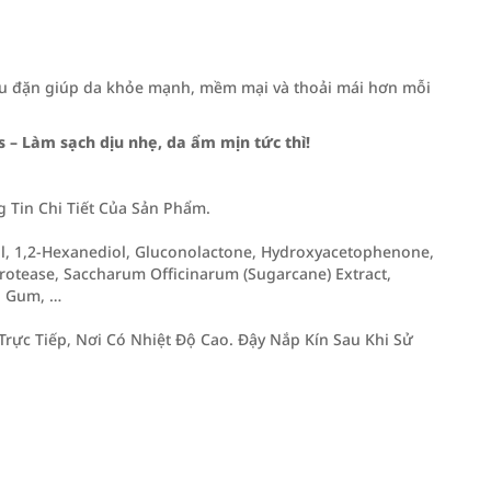
ều đặn giúp da khỏe mạnh, mềm mại và thoải mái hơn mỗi
– Làm sạch dịu nhẹ, da ẩm mịn tức thì!
Tin Chi Tiết Của Sản Phẩm.
iol, 1,2-Hexanediol, Gluconolactone, Hydroxyacetophenone,
Protease, Saccharum Officinarum (Sugarcane) Extract,
n Gum, …
rực Tiếp, Nơi Có Nhiệt Độ Cao. Đậy Nắp Kín Sau Khi Sử