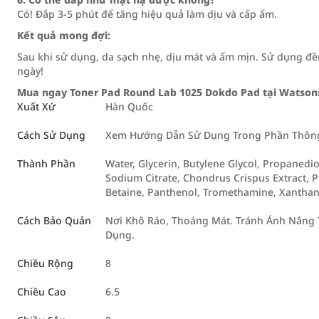
Có! Đắp 3-5 phút để tăng hiệu quả làm dịu và cấp ẩm.
Kết quả mong đợi:
Sau khi sử dụng, da sạch nhẹ, dịu mát và ẩm mịn. Sử dụng đ
ngày!
Mua ngay Toner Pad Round Lab 1025 Dokdo Pad tại Watsons 
Xuất Xứ
Hàn Quốc
Cách Sử Dụng
Xem Hướng Dẫn Sử Dụng Trong Phần Thông 
Thành Phần
Water, Glycerin, Butylene Glycol, Propaned
Sodium Citrate, Chondrus Crispus Extract, 
Betaine, Panthenol, Tromethamine, Xantha
Cách Bảo Quản
Nơi Khô Ráo, Thoáng Mát. Tránh Ánh Nắng T
Dụng.
Chiều Rộng
8
Chiều Cao
6.5