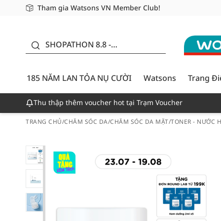
Tham gia Watsons VN Member Club!
Miễn phí giao hàng cho đơn hàng từ 249,000Đ
Giao hàng nhanh 24h - Áp dụng khu vực TP. Hồ Chí M
185 NĂM LAN TỎA NỤ
CƯỜI - GIẢM ĐẾN
SHOPATHON 8.8 -
50%
DEAL ĐỈNH
185 NĂM LAN TỎA NỤ CƯỜI
Watsons
Trang Đ
Thu thập thêm voucher hot tại Trạm Voucher
TRANG CHỦ
/
CHĂM SÓC DA
/
CHĂM SÓC DA MẶT
/
TONER - NƯỚC 