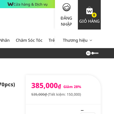
Cửa hàng & Dịch vụ
0
ĐĂNG
GIỎ HÀNG
NHẬP
 Nhân
Chăm Sóc Tóc
Trẻ Em
Thương hiệu
Nam Giới
Chăm Sóc 
385,000
70pcs)
₫
Giảm 28%
535,000₫
(Tiết kiệm: 150,000)