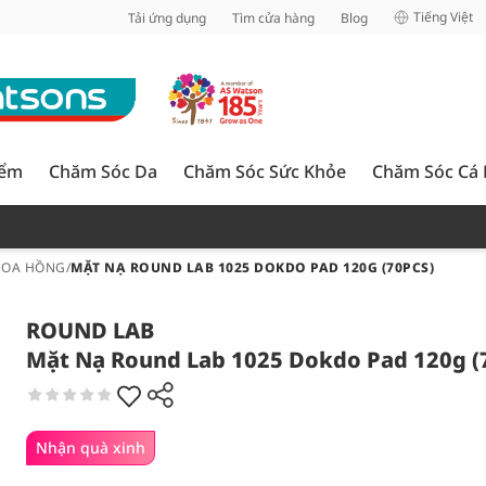
inh
Tiếng Việt
Tải ứng dụng
Tìm cửa hàng
Blog
iểm
Chăm Sóc Da
Chăm Sóc Sức Khỏe
Chăm Sóc Cá
HOA HỒNG
/
MẶT NẠ ROUND LAB 1025 DOKDO PAD 120G (70PCS)
ROUND LAB
Mặt Nạ Round Lab 1025 Dokdo Pad 120g (
Nhận quà xinh