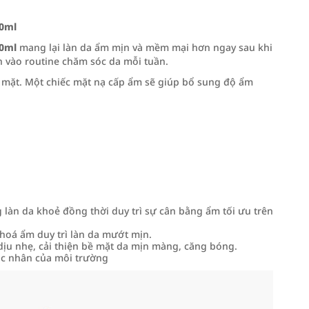
30ml
30ml
mang lại làn da ẩm mịn và mềm mại hơn ngay sau khi
h vào routine chăm sóc da mỗi tuần.
a mặt. Một chiếc mặt nạ cấp ẩm sẽ giúp bổ sung độ ẩm
làn da khoẻ đồng thời duy trì sự cân bằng ẩm tối ưu trên
oá ẩm duy trì làn da mướt mịn.
ịu nhẹ, cải thiện bề mặt da mịn màng, căng bóng.
tác nhân của môi trường