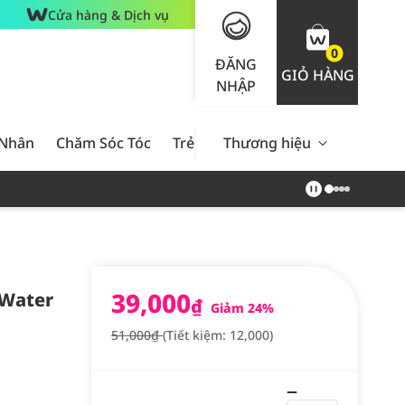
Cửa hàng & Dịch vụ
0
ĐĂNG
GIỎ HÀNG
NHẬP
 Nhân
Chăm Sóc Tóc
Trẻ Em
Thương hiệu
Nam Giới
Chăm Sóc 
39,000
 Water
₫
Giảm 24%
51,000₫
(Tiết kiệm: 12,000)