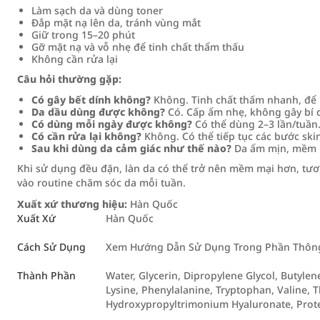
Làm sạch da và dùng toner
Đắp mặt nạ lên da, tránh vùng mắt
Giữ trong 15–20 phút
Gỡ mặt nạ và vỗ nhẹ để tinh chất thẩm thấu
Không cần rửa lại
Câu hỏi thường gặp:
Có gây bết dính không?
Không. Tinh chất thấm nhanh, để 
Da dầu dùng được không?
Có. Cấp ẩm nhẹ, không gây bí 
Có dùng mỗi ngày được không?
Có thể dùng 2–3 lần/tuần
Có cần rửa lại không?
Không. Có thể tiếp tục các bước ski
Sau khi dùng da cảm giác như thế nào?
Da ẩm mịn, mềm 
Khi sử dụng đều đặn, làn da có thể trở nên mềm mại hơn, tươi
vào routine chăm sóc da mỗi tuần.
Xuất xứ thương hiệu:
Hàn Quốc
Xuất Xứ
Hàn Quốc
Cách Sử Dụng
Xem Hướng Dẫn Sử Dụng Trong Phần Thông 
Thành Phần
Water, Glycerin, Dipropylene Glycol, Butylen
Lysine, Phenylalanine, Tryptophan, Valine, 
Hydroxypropyltrimonium Hyaluronate, Prot