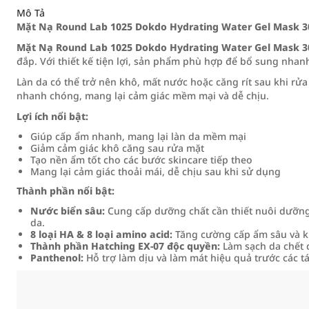
Mô Tả
Mặt Nạ Round Lab 1025 Dokdo Hydrating Water Gel Mask 
Mặt Nạ Round Lab 1025 Dokdo Hydrating Water Gel Mask 
đắp. Với thiết kế tiện lợi, sản phẩm phù hợp để bổ sung nhan
Làn da có thể trở nên khô, mất nước hoặc căng rít sau khi rử
nhanh chóng, mang lại cảm giác mềm mại và dễ chịu.
Lợi ích nổi bật:
Giúp cấp ẩm nhanh, mang lại làn da mềm mại
Giảm cảm giác khô căng sau rửa mặt
Tạo nền ẩm tốt cho các bước skincare tiếp theo
Mang lại cảm giác thoải mái, dễ chịu sau khi sử dụng
Thành phần nổi bật:
Nước biển sâu:
Cung cấp dưỡng chất cần thiết nuôi dưỡng 
da.
8 loại HA & 8 loại amino acid:
Tăng cường cấp ẩm sâu và kh
Thành phần Hatching EX-07 độc quyền:
Làm sạch da chết d
Panthenol:
Hỗ trợ làm dịu và làm mát hiệu quả trước các 