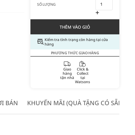
SỐ LƯỢNG
THÊM VÀO GIỎ
Kiểm tra tình trạng còn hàng tại cửa
hàng
PHƯƠNG THỨC GIAO HÀNG
Giao
Click &
hàng
Collect
tận nhà
tại
Watsons
I BÁN
KHUYẾN MÃI (QUÀ TẶNG CÓ SẴN KH