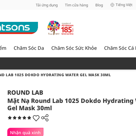
inh
Tiếng Việt
Tải ứng dụng
Tìm cửa hàng
Blog
iểm
Chăm Sóc Da
Chăm Sóc Sức Khỏe
Chăm Sóc Cá
D LAB 1025 DOKDO HYDRATING WATER GEL MASK 30ML
ROUND LAB
Mặt Nạ Round Lab 1025 Dokdo Hydrating
Gel Mask 30ml
Nhận quà xinh