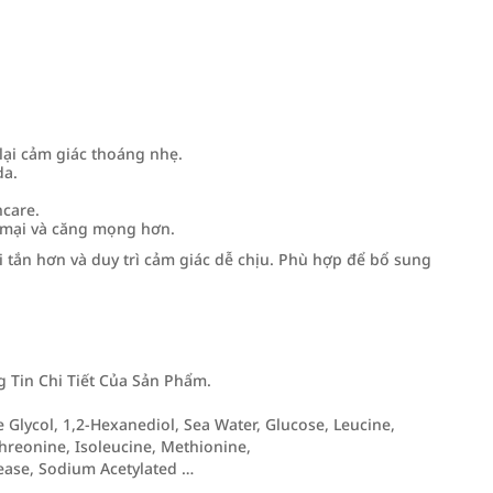
lại cảm giác thoáng nhẹ.
da.
.
ncare.
mại và căng mọng hơn.
 tắn hơn và duy trì cảm giác dễ chịu. Phù hợp để bổ sung
Tin Chi Tiết Của Sản Phẩm.
e Glycol, 1,2-Hexanediol, Sea Water, Glucose, Leucine,
Threonine, Isoleucine, Methionine,
ease, Sodium Acetylated …