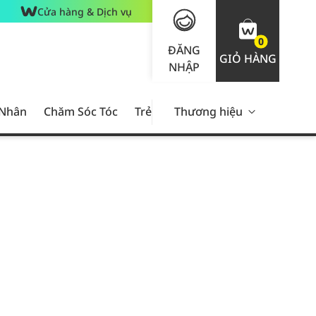
Cửa hàng & Dịch vụ
0
ĐĂNG
GIỎ HÀNG
NHẬP
 Nhân
Chăm Sóc Tóc
Trẻ Em
Thương hiệu
Nam Giới
Chăm Sóc 