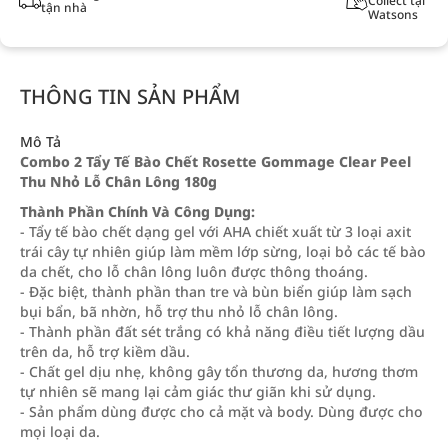
Collect tại
tận nhà
Watsons
THÔNG TIN SẢN PHẨM
Mô Tả
Combo 2 Tẩy Tế Bào Chết Rosette Gommage Clear Peel
Thu Nhỏ Lỗ Chân Lông 180g
Thành Phần Chính Và Công Dụng:
- Tẩy tế bào chết dạng gel với AHA chiết xuất từ 3 loại axit
trái cây tự nhiên giúp làm mềm lớp sừng, loại bỏ các tế bào
da chết, cho lỗ chân lông luôn được thông thoáng.
- Đặc biệt, thành phần than tre và bùn biển giúp làm sạch
bụi bẩn, bã nhờn, hỗ trợ thu nhỏ lỗ chân lông.
- Thành phần đất sét trắng có khả năng điều tiết lượng dầu
trên da, hỗ trợ kiềm dầu.
- Chất gel dịu nhẹ, không gây tổn thương da, hương thơm
tự nhiên sẽ mang lại cảm giác thư giãn khi sử dụng.
- Sản phẩm dùng được cho cả mặt và body. Dùng được cho
mọi loại da.