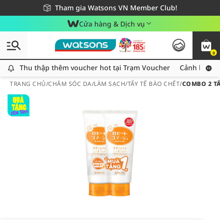
Giao hàng nhanh 24h - Áp dụng khu vực TP. Hồ Chí Minh
Miễn phí giao hàng cho đơn hàng từ 249,000Đ
Tham gia Watsons VN Member Club!
Cửa hàng & Dịch vụ
0
Thu thập thêm voucher hot tại Trạm Voucher
Thu thập thêm voucher hot tại Trạm Voucher
Cảnh báo An
TRANG CHỦ
/
CHĂM SÓC DA
/
LÀM SẠCH
/
TẨY TẾ BÀO CHẾT
/
COMBO 2 T