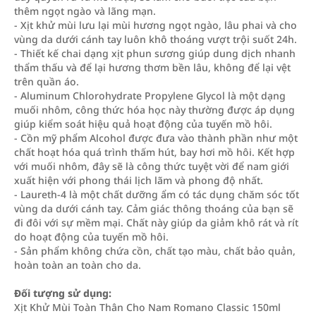
thêm ngọt ngào và lãng mạn.
- Xịt khử mùi lưu lại mùi hương ngọt ngào, lâu phai và cho
vùng da dưới cánh tay luôn khô thoáng vượt trội suốt 24h.
- Thiết kế chai dạng xịt phun sương giúp dung dịch nhanh
thẩm thấu và để lại hương thơm bền lâu, không để lại vệt
trên quần áo.
- Aluminum Chlorohydrate Propylene Glycol là một dạng
muối nhôm, công thức hóa học này thường được áp dụng
giúp kiểm soát hiệu quả hoạt động của tuyến mồ hôi.
- Cồn mỹ phẩm Alcohol được đưa vào thành phần như một
chất hoạt hóa quá trình thấm hút, bay hơi mồ hôi. Kết hợp
với muối nhôm, đây sẽ là công thức tuyệt vời để nam giới
xuất hiện với phong thái lịch lãm và phong độ nhất.
- Laureth-4 là một chất dưỡng ẩm có tác dụng chăm sóc tốt
vùng da dưới cánh tay. Cảm giác thông thoáng của bạn sẽ
đi đôi với sự mềm mại. Chất này giúp da giảm khô rát và rít
do hoạt động của tuyến mồ hôi.
- Sản phẩm không chứa cồn, chất tạo màu, chất bảo quản,
hoàn toàn an toàn cho da.
Đối tượng sử dụng:
Xịt Khử Mùi Toàn Thân Cho Nam Romano Classic 150ml