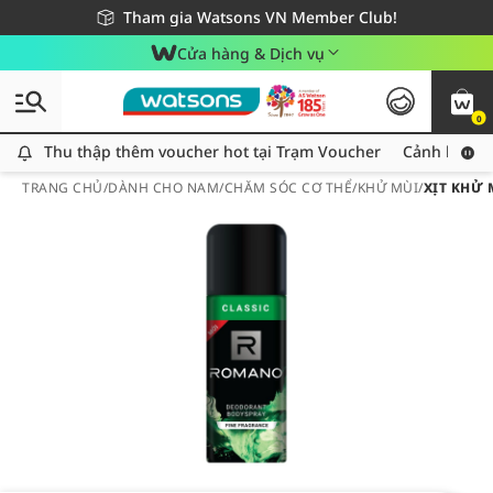
Giao hàng nhanh 24h - Áp dụng khu vực TP. Hồ Chí Minh
Miễn phí giao hàng cho đơn hàng từ 249,000Đ
Tham gia Watsons VN Member Club!
Cửa hàng & Dịch vụ
0
Thu thập thêm voucher hot tại Trạm Voucher
Thu thập thêm voucher hot tại Trạm Voucher
Cảnh báo An
TRANG CHỦ
/
DÀNH CHO NAM
/
CHĂM SÓC CƠ THỂ
/
KHỬ MÙI
/
XỊT KHỬ