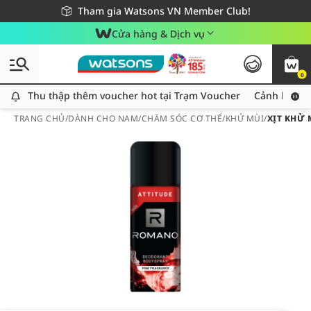
Giao hàng nhanh 24h - Áp dụng khu vực TP. Hồ Chí Minh
Miễn phí giao hàng cho đơn hàng từ 249,000Đ
Tham gia Watsons VN Member Club!
Cửa hàng & Dịch vụ
0
Thu thập thêm voucher hot tại Trạm Voucher
Thu thập thêm voucher hot tại Trạm Voucher
Cảnh báo An
TRANG CHỦ
/
DÀNH CHO NAM
/
CHĂM SÓC CƠ THỂ
/
KHỬ MÙI
/
XỊT KHỬ