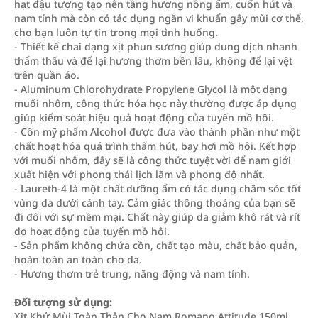
hạt đậu tượng tạo nên tầng hương nồng ấm, cuốn hút và
nam tính mà còn có tác dụng ngăn vi khuẩn gây mùi cơ thể,
cho bạn luôn tự tin trong mọi tình huống.
- Thiết kế chai dạng xịt phun sương giúp dung dịch nhanh
thẩm thấu và để lại hương thơm bền lâu, không để lại vệt
trên quần áo.
- Aluminum Chlorohydrate Propylene Glycol là một dạng
muối nhôm, công thức hóa học này thường được áp dụng
giúp kiểm soát hiệu quả hoạt động của tuyến mồ hôi.
- Cồn mỹ phẩm Alcohol được đưa vào thành phần như một
chất hoạt hóa quá trình thấm hút, bay hơi mồ hôi. Kết hợp
với muối nhôm, đây sẽ là công thức tuyệt vời để nam giới
xuất hiện với phong thái lịch lãm và phong độ nhất.
- Laureth-4 là một chất dưỡng ẩm có tác dụng chăm sóc tốt
vùng da dưới cánh tay. Cảm giác thông thoáng của bạn sẽ
đi đôi với sự mềm mại. Chất này giúp da giảm khô rát và rít
do hoạt động của tuyến mồ hôi.
- Sản phẩm không chứa cồn, chất tạo màu, chất bảo quản,
hoàn toàn an toàn cho da.
- Hương thơm trẻ trung, năng động và nam tính.
Đối tượng sử dụng:
Xịt Khử Mùi Toàn Thân Cho Nam Romano Attitude 150ml