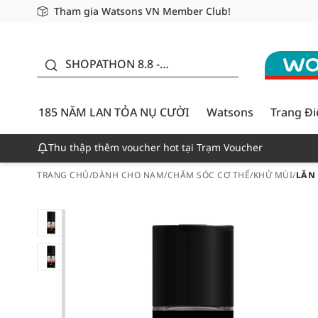
Tham gia Watsons VN Member Club!
Miễn phí giao hàng cho đơn hàng từ 249,000Đ
Giao hàng nhanh 24h - Áp dụng khu vực TP. Hồ Chí M
185 NĂM LAN TỎA NỤ
CƯỜI - GIẢM ĐẾN
SHOPATHON 8.8 -
50%
DEAL ĐỈNH
185 NĂM LAN TỎA NỤ CƯỜI
Watsons
Trang Đ
Thu thập thêm voucher hot tại Trạm Voucher
TRANG CHỦ
/
DÀNH CHO NAM
/
CHĂM SÓC CƠ THỂ
/
KHỬ MÙI
/
LĂN