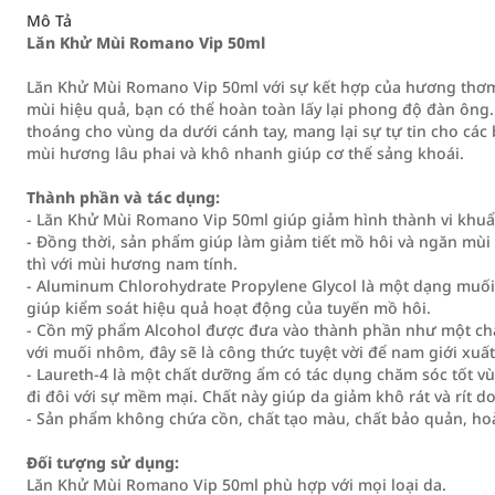
Mô Tả
Lăn Khử Mùi Romano Vip 50ml
Lăn Khử Mùi Romano Vip 50ml với sự kết hợp của hương thơm
mùi hiệu quả, bạn có thể hoàn toàn lấy lại phong độ đàn ông
thoáng cho vùng da dưới cánh tay, mang lại sự tự tin cho cá
mùi hương lâu phai và khô nhanh giúp cơ thể sảng khoái.
Thành phần và tác dụng:
- Lăn Khử Mùi Romano Vip 50ml giúp giảm hình thành vi khu
- Đồng thời, sản phẩm giúp làm giảm tiết mồ hôi và ngăn mùi
thì với mùi hương nam tính.
- Aluminum Chlorohydrate Propylene Glycol là một dạng muố
giúp kiểm soát hiệu quả hoạt động của tuyến mồ hôi.
- Cồn mỹ phẩm Alcohol được đưa vào thành phần như một chất
với muối nhôm, đây sẽ là công thức tuyệt vời để nam giới xuất
- Laureth-4 là một chất dưỡng ẩm có tác dụng chăm sóc tốt v
đi đôi với sự mềm mại. Chất này giúp da giảm khô rát và rít 
- Sản phẩm không chứa cồn, chất tạo màu, chất bảo quản, ho
Đối tượng sử dụng:
Lăn Khử Mùi Romano Vip 50ml phù hợp với mọi loại da.