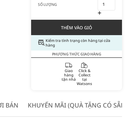
SỐ LƯỢNG
THÊM VÀO GIỎ
Kiểm tra tình trạng còn hàng tại cửa
hàng
PHƯƠNG THỨC GIAO HÀNG
Giao
Click &
hàng
Collect
tận nhà
tại
Watsons
I BÁN
KHUYẾN MÃI (QUÀ TẶNG CÓ SẴN KH