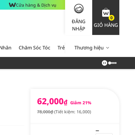
Cửa hàng & Dịch vụ
0
ĐĂNG
GIỎ HÀNG
NHẬP
 Nhân
Chăm Sóc Tóc
Trẻ Em
Thương hiệu
Nam Giới
Chăm Sóc 
62,000
₫
Giảm 21%
78,000₫
(Tiết kiệm: 16,000)