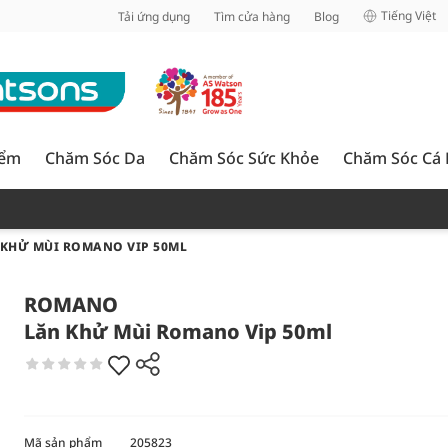
inh
Tiếng Việt
Tải ứng dụng
Tìm cửa hàng
Blog
iểm
Chăm Sóc Da
Chăm Sóc Sức Khỏe
Chăm Sóc Cá
 KHỬ MÙI ROMANO VIP 50ML
ROMANO
Lăn Khử Mùi Romano Vip 50ml
Mã sản phẩm
205823