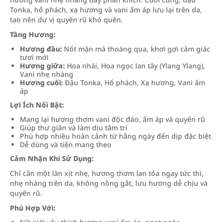
Tonka, hổ phách, xạ hương và vani ấm áp lưu lại trên da,
tạo nên dư vị quyến rũ khó quên.
Tầng Hương:
Hương đầu:
Nốt mặn mà thoáng qua, khơi gợi cảm giác
tươi mới
Hương giữa:
Hoa nhài, Hoa ngọc lan tây (Ylang Ylang),
Vani nhẹ nhàng
Hương cuối:
Đậu Tonka, Hổ phách, Xạ hương, Vani ấm
áp
Lợi Ích Nổi Bật:
Mang lại hương thơm vani độc đáo, ấm áp và quyến rũ
Giúp thư giãn và làm dịu tâm trí
Phù hợp nhiều hoàn cảnh từ hằng ngày đến dịp đặc biệt
Dễ dùng và tiện mang theo
Cảm Nhận Khi Sử Dụng:
Chỉ cần một làn xịt nhẹ, hương thơm lan tỏa ngay tức thì,
nhẹ nhàng trên da, không nồng gắt, lưu hương dễ chịu và
quyến rũ.
Phù Hợp Với: