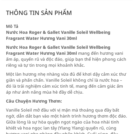
THÔNG TIN SẢN PHẨM
Mô Tả
Nước Hoa Roger & Gallet Vanille Soleil Wellbeing
Fragrant Water Hương Vani 30ml
Nước Hoa Roger & Gallet Vanille Soleil Wellbeing
Fragrant Water Hương Vani 30ml
mang đến hương vani
ấm áp, quyến rũ và độc đáo, giúp bạn thể hiện phong cách
riêng và tự tin trong mọi khoảnh khắc.
Một làn hương nhẹ nhàng vừa đủ để khơi dậy cảm xúc thư
giãn và phấn chấn. Vanille Soleil không chỉ là nước hoa –
đó là trải nghiệm cảm xúc tinh tế, mang đến cảm giác ấm
áp như ánh nắng mùa hè đầy dễ chịu.
Câu Chuyện Hương Thơm:
Vanille Soleil mở đầu với vị mặn mà thoáng qua đầy bất
ngờ, dẫn dắt bạn vào một hành trình hương thơm độc đáo.
Giữa lòng là sự hòa quyện ngọt ngào của hoa nhài tinh
khiết và hoa ngọc lan tây (Ylang Ylang) quyến rũ, cùng
hương vani nhẹ nhàng đầy phấn khích. Cuối cùng, đậu