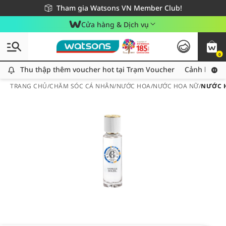
Giao hàng nhanh 24h - Áp dụng khu vực TP. Hồ Chí Minh
Miễn phí giao hàng cho đơn hàng từ 249,000Đ
Tham gia Watsons VN Member Club!
Cửa hàng & Dịch vụ
0
Thu thập thêm voucher hot tại Trạm Voucher
Thu thập thêm voucher hot tại Trạm Voucher
Cảnh báo An
TRANG CHỦ
/
CHĂM SÓC CÁ NHÂN
/
NƯỚC HOA
/
NƯỚC HOA NỮ
/
NƯỚC H