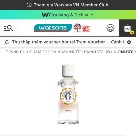
Giao hàng nhanh 24h - Áp dụng khu vực TP. Hồ Chí Minh
Miễn phí giao hàng cho đơn hàng từ 249,000Đ
Tham gia Watsons VN Member Club!
Cửa hàng & Dịch vụ
0
Thu thập thêm voucher hot tại Trạm Voucher
Thu thập thêm voucher hot tại Trạm Voucher
Cảnh báo An
TRANG CHỦ
/
CHĂM SÓC CÁ NHÂN
/
NƯỚC HOA
/
NƯỚC HOA NỮ
/
NƯỚC H