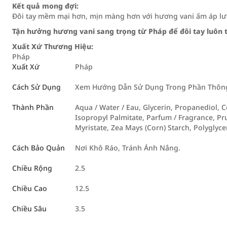
Kết quả mong đợi:
Đôi tay mềm mại hơn, mịn màng hơn với hương vani ấm áp lưu
Tận hưởng hương vani sang trọng từ Pháp để đôi tay luô
Xuất Xứ Thương Hiệu:
Pháp
Xuất Xứ
Pháp
Cách Sử Dụng
Xem Hướng Dẫn Sử Dụng Trong Phần Thông 
Thành Phần
Aqua / Water / Eau, Glycerin, Propanediol, C
Isopropyl Palmitate, Parfum / Fragrance, Pr
Myristate, Zea Mays (Corn) Starch, Polyglyce
Cách Bảo Quản
Nơi Khô Ráo, Tránh Ánh Nắng.
Chiều Rộng
2.5
Chiều Cao
12.5
Chiều Sâu
3.5