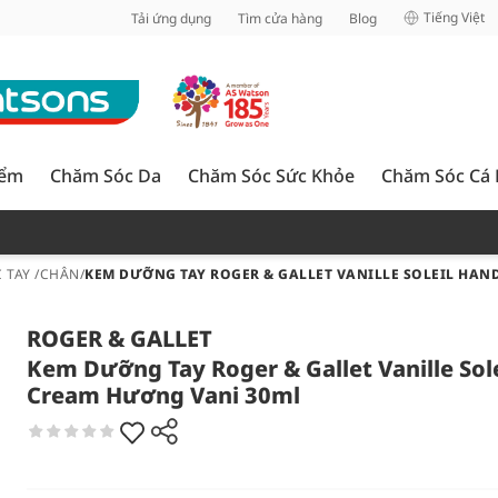
inh
Tiếng Việt
Tải ứng dụng
Tìm cửa hàng
Blog
iểm
Chăm Sóc Da
Chăm Sóc Sức Khỏe
Chăm Sóc Cá
 TAY /CHÂN
/
KEM DƯỠNG TAY ROGER & GALLET VANILLE SOLEIL HAN
ROGER & GALLET
Kem Dưỡng Tay Roger & Gallet Vanille Sol
Cream Hương Vani 30ml