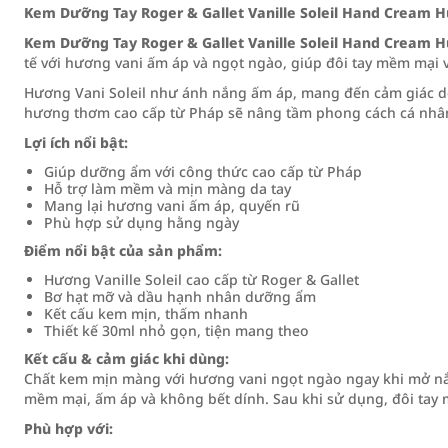
Kem Dưỡng Tay Roger & Gallet Vanille Soleil Hand Cream 
Kem Dưỡng Tay Roger & Gallet Vanille Soleil Hand Cream 
tế với hương vani ấm áp và ngọt ngào, giúp đôi tay mềm mại 
Hương Vani Soleil như ánh nắng ấm áp, mang đến cảm giác dễ 
hương thơm cao cấp từ Pháp sẽ nâng tầm phong cách cá nhâ
Lợi ích nổi bật:
Giúp dưỡng ẩm với công thức cao cấp từ Pháp
Hỗ trợ làm mềm và mịn màng da tay
Mang lại hương vani ấm áp, quyến rũ
Phù hợp sử dụng hằng ngày
Điểm nổi bật của sản phẩm:
Hương Vanille Soleil cao cấp từ Roger & Gallet
Bơ hạt mỡ và dầu hạnh nhân dưỡng ẩm
Kết cấu kem mịn, thấm nhanh
Thiết kế 30ml nhỏ gọn, tiện mang theo
Kết cấu & cảm giác khi dùng:
Chất kem mịn màng với hương vani ngọt ngào ngay khi mở nắp
mềm mại, ấm áp và không bết dính. Sau khi sử dụng, đôi tay m
Phù hợp với: