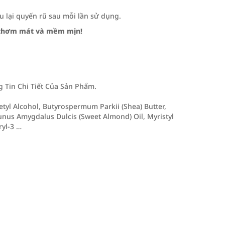
 lại quyến rũ sau mỗi lần sử dụng.
n thơm mát và mềm mịn!
Tin Chi Tiết Của Sản Phẩm.
etyl Alcohol, Butyrospermum Parkii (Shea) Butter,
unus Amygdalus Dulcis (Sweet Almond) Oil, Myristyl
ryl-3 …