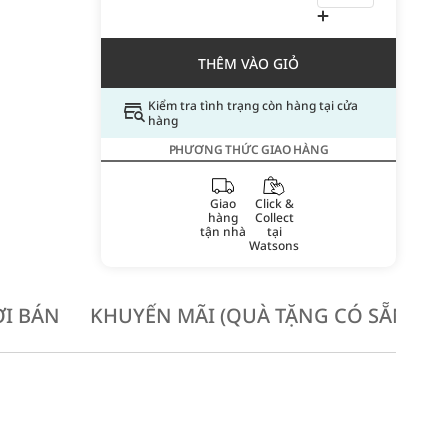
THÊM VÀO GIỎ
Kiểm tra tình trạng còn hàng tại cửa
hàng
PHƯƠNG THỨC GIAO HÀNG
Giao
Click &
hàng
Collect
tận nhà
tại
Watsons
I BÁN
KHUYẾN MÃI (QUÀ TẶNG CÓ SẴN KH