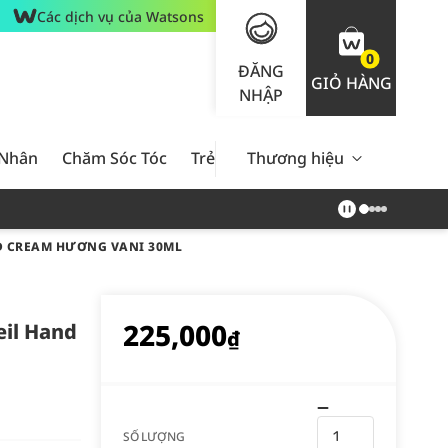
Các dịch vụ của Watsons
0
ĐĂNG
GIỎ HÀNG
NHẬP
 Nhân
Chăm Sóc Tóc
Trẻ Em
Thương hiệu
Nam Giới
Chăm Sóc 
D CREAM HƯƠNG VANI 30ML
225,000
eil Hand
₫
SỐ LƯỢNG