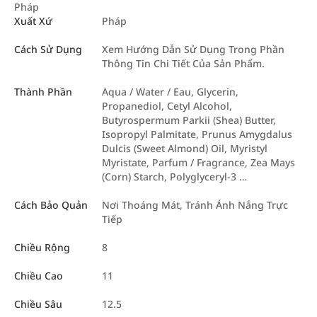
Pháp
Xuất Xứ
Pháp
Cách Sử Dụng
Xem Hướng Dẫn Sử Dụng Trong Phần
Thông Tin Chi Tiết Của Sản Phẩm.
Thành Phần
Aqua / Water / Eau, Glycerin,
Propanediol, Cetyl Alcohol,
Butyrospermum Parkii (Shea) Butter,
Isopropyl Palmitate, Prunus Amygdalus
Dulcis (Sweet Almond) Oil, Myristyl
Myristate, Parfum / Fragrance, Zea Mays
(Corn) Starch, Polyglyceryl-3 …
Cách Bảo Quản
Nơi Thoáng Mát, Tránh Ánh Nắng Trực
Tiếp
Chiều Rộng
8
Chiều Cao
11
Chiều Sâu
12.5