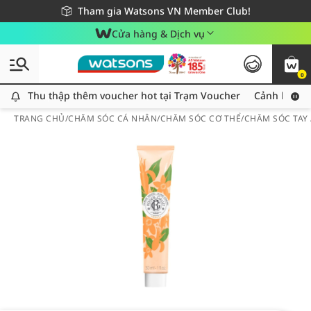
Giao hàng nhanh 24h - Áp dụng khu vực TP. Hồ Chí Minh
Miễn phí giao hàng cho đơn hàng từ 249,000Đ
Tham gia Watsons VN Member Club!
Cửa hàng & Dịch vụ
0
Thu thập thêm voucher hot tại Trạm Voucher
Thu thập thêm voucher hot tại Trạm Voucher
Cảnh báo An
TRANG CHỦ
/
CHĂM SÓC CÁ NHÂN
/
CHĂM SÓC CƠ THỂ
/
CHĂM SÓC TAY