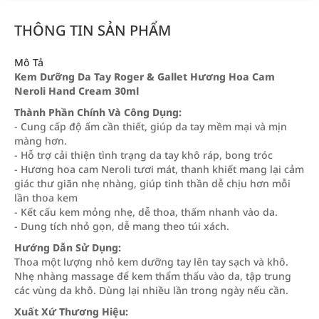
THÔNG TIN SẢN PHẨM
Mô Tả
Kem Dưỡng Da Tay Roger & Gallet Hương Hoa Cam
Neroli Hand Cream 30ml
Thành Phần Chính Và Công Dụng:
- Cung cấp độ ẩm cần thiết, giúp da tay mềm mại và mịn
màng hơn.
- Hỗ trợ cải thiện tình trạng da tay khô ráp, bong tróc
- Hương hoa cam Neroli tươi mát, thanh khiết mang lại cảm
giác thư giãn nhẹ nhàng, giúp tinh thần dễ chịu hơn mỗi
lần thoa kem
- Kết cấu kem mỏng nhẹ, dễ thoa, thấm nhanh vào da.
- Dung tích nhỏ gọn, dễ mang theo túi xách.
Hướng Dẫn Sử Dụng:
Thoa một lượng nhỏ kem dưỡng tay lên tay sạch và khô.
Nhẹ nhàng massage để kem thẩm thấu vào da, tập trung
các vùng da khô. Dùng lại nhiều lần trong ngày nếu cần.
Xuất Xứ Thương Hiệu: