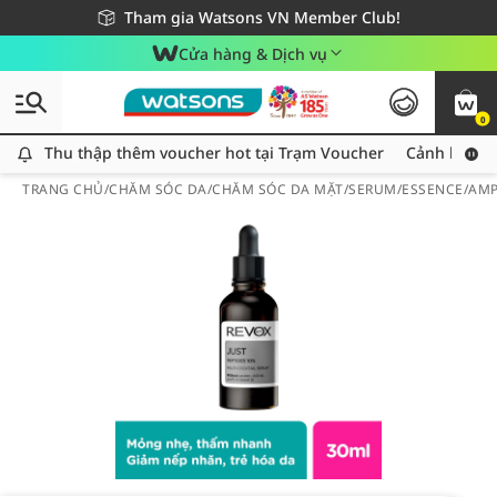
Giao hàng nhanh 24h - Áp dụng khu vực TP. Hồ Chí Minh
Miễn phí giao hàng cho đơn hàng từ 249,000Đ
Tham gia Watsons VN Member Club!
Cửa hàng & Dịch vụ
0
Thu thập thêm voucher hot tại Trạm Voucher
Thu thập thêm voucher hot tại Trạm Voucher
Cảnh báo An
TRANG CHỦ
/
CHĂM SÓC DA
/
CHĂM SÓC DA MẶT
/
SERUM/ESSENCE/AM