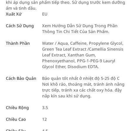
khi áp dụng sản phẩm tiếp theo. Sử dụng trước kem dưỡng
ẩm và tinh dầu.
Xuất Xứ
EU
Cách Sử Dụng
Xem Hướng Dẫn Sử Dụng Trong Phần
Thông Tin Chi Tiết Của Sản Phẩm.
Thành Phần
Water / Aqua, Caffeine, Propylene Glycol,
Green Tea Leaf Extract /Camellia Sinensis
Leaf Extract, Xanthan Gum,
Phenoxyethanol, PPG-1-PEG-9 Lauryl
Glycol Ether, Disodium EDTA.
Cách Bảo Quản
Bảo quản tốt nhất ở nhiệt độ 5-25 độ C
Nơi khô ráo, thoáng mát, tránh ánh nắng
trực tiếp, tránh xa các chất oxy hóa. đậy
nắp kín sau khi sử dụng.
Chiều Rộng
3.5
Chiều Cao
12
Chiều Sâu
4.5