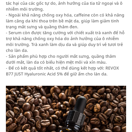
tác hại của các gốc tự do, ảnh hưởng của tia tử ngoại và ô
nhiễm môi trường.
- Ngoài khả năng chống oxy hóa, caffeine còn có khả năng
làm căng da khi thoa trên bề mặt da, giúp làm giảm tinh
trạng mắt sưng và quầng thâm đen.
- Serum còn được tăng cường với chiết xuất trà xanh để hỗ
trợ khả năng chống oxy hóa do ảnh hưởng của ô nhiễm
môi trường. Trà xanh làm dịu da và giúp duy trì vẻ tươi trẻ
cho làn da.
- Sản phẩm phù hợp cho người mắt sưng, quầng thâm
dưới mắt, làn da có biểu hiện mệt mỏi và xỉn màu.
- Để có kết quả tốt nhất, có thể dùng kết hợp với: REVOX
B77 JUST Hyaluronic Acid 5% để giữ ẩm cho làn da.