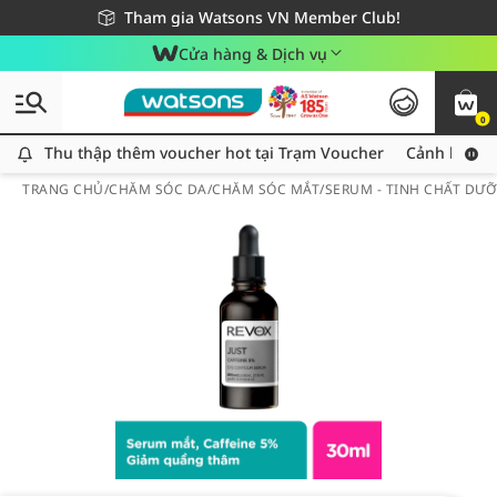
Giao hàng nhanh 24h - Áp dụng khu vực TP. Hồ Chí Minh
Miễn phí giao hàng cho đơn hàng từ 249,000Đ
Tham gia Watsons VN Member Club!
Cửa hàng & Dịch vụ
0
Thu thập thêm voucher hot tại Trạm Voucher
Thu thập thêm voucher hot tại Trạm Voucher
Cảnh báo An
TRANG CHỦ
/
CHĂM SÓC DA
/
CHĂM SÓC MẮT
/
SERUM - TINH CHẤT DƯ