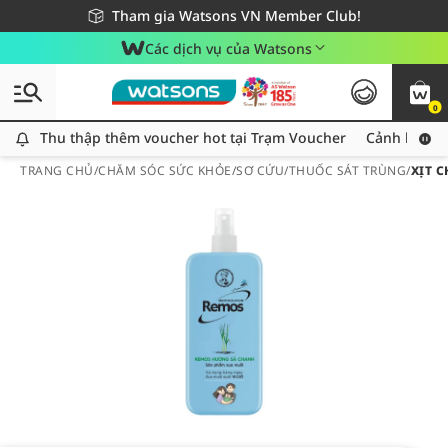
Giao hàng nhanh 24h - Áp dụng khu vực TP. Hồ Chí Minh
Miễn phí giao hàng cho đơn hàng từ 249,000Đ
Tham gia Watsons VN Member Club!
Các dịch vụ của Watsons
0
Thu thập thêm voucher hot tại Trạm Voucher
Thu thập thêm voucher hot tại Trạm Voucher
Cảnh báo An
TRANG CHỦ
/
CHĂM SÓC SỨC KHỎE
/
SƠ CỨU
/
THUỐC SÁT TRÙNG
/
XỊT 