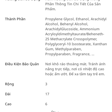
Phần Thông Tin Chi Tiết Của Sản
Phẩm.
Thành Phần
Propylene Glycol, Ethanol, Arachidyl
Alcohol, Behenyl Alcohol,
ArachidylGlucoside, Ammonium
Acryloyldimethyltaurate/Beheneth-
25 Methacrylate Crosspolymer,
Polyglyceryl-10 Isostearate, Xanthan
Gum, Methylparaben,
Propylparaben, Fragrance, …
Điều Kiện Bảo Quản
Nơi khô ráo thoáng mát. Tránh ánh
nắng trực tiếp, nơi có nhiệt độ cao
hoặc ẩm ướt. Để xa tầm tay trẻ em.
Rộng
3
Dài
17
Cao
6