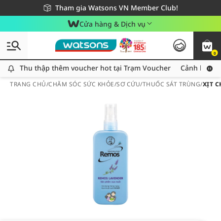
Giao hàng nhanh 24h - Áp dụng khu vực TP. Hồ Chí Minh
Miễn phí giao hàng cho đơn hàng từ 249,000Đ
Tham gia Watsons VN Member Club!
Cửa hàng & Dịch vụ
0
Thu thập thêm voucher hot tại Trạm Voucher
Thu thập thêm voucher hot tại Trạm Voucher
Cảnh báo An
TRANG CHỦ
/
CHĂM SÓC SỨC KHỎE
/
SƠ CỨU
/
THUỐC SÁT TRÙNG
/
XỊT 