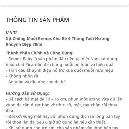
THÔNG TIN SẢN PHẨM
Mô Tả
Xịt Chống Muỗi Remos Cho Bé 6 Tháng Tuổi Hương
Khuynh Diệp 70ml
Thành Phần Chính Và Công Dụng:
- Remos Baby là sản phẩm đầu tiên tại Việt Nam sử dụng
hoạt chất Picaridin để chống muỗi an toàn và hiệu quả.
- Tinh dầu khuynh diệp hỗ trợ xua đuổi muỗi hữu hiệu
- Không nhờn rít
- An toàn và dịu nhẹ cho da bé
Hướng Dẫn Sử Dụng:
- Để cách bề mặt da 10 – 15 cm, phun một lượng vừa đủ lên
vùng da cần được bảo vệ như: cổ, mặt, tay, chân rồi thoa
đều.
- Đối với vùng mặt hay cổ, phun dung dịch ra lòng bàn tay
rồi thoa lên da. Sau 6 giờ sử dụng lại nếu cần thiết.
- Khi sử dụng cho trẻ em, cho sản phẩm vào lòng bàn tay