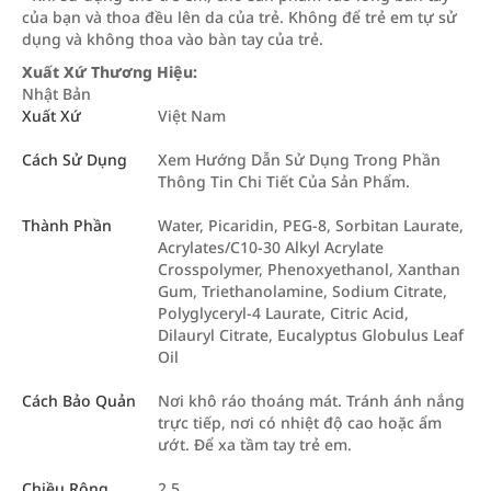
của bạn và thoa đều lên da của trẻ. Không để trẻ em tự sử
dụng và không thoa vào bàn tay của trẻ.
Xuất Xứ Thương Hiệu:
Nhật Bản
Xuất Xứ
Việt Nam
Cách Sử Dụng
Xem Hướng Dẫn Sử Dụng Trong Phần
Thông Tin Chi Tiết Của Sản Phẩm.
Thành Phần
Water, Picaridin, PEG-8, Sorbitan Laurate,
Acrylates/C10-30 Alkyl Acrylate
Crosspolymer, Phenoxyethanol, Xanthan
Gum, Triethanolamine, Sodium Citrate,
Polyglyceryl-4 Laurate, Citric Acid,
Dilauryl Citrate, Eucalyptus Globulus Leaf
Oil
Cách Bảo Quản
Nơi khô ráo thoáng mát. Tránh ánh nắng
trực tiếp, nơi có nhiệt độ cao hoặc ẩm
ướt. Để xa tầm tay trẻ em.
Chiều Rộng
2.5