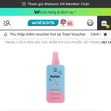
Giao hàng nhanh 24h - Áp dụng khu vực TP. Hồ Chí Minh
Miễn phí giao hàng cho đơn hàng từ 249,000Đ
Tham gia Watsons VN Member Club!
Cửa hàng & Dịch vụ
0
Thu thập thêm voucher hot tại Trạm Voucher
Thu thập thêm voucher hot tại Trạm Voucher
Cảnh báo An
TRANG CHỦ
/
CHĂM SÓC SỨC KHỎE
/
SƠ CỨU
/
THUỐC SÁT TRÙNG
/
XỊT 