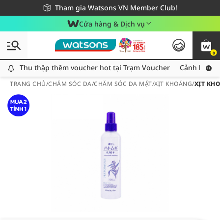
Giao hàng nhanh 24h - Áp dụng khu vực TP. Hồ Chí Minh
Miễn phí giao hàng cho đơn hàng từ 249,000Đ
Tham gia Watsons VN Member Club!
Cửa hàng & Dịch vụ
0
Thu thập thêm voucher hot tại Trạm Voucher
Thu thập thêm voucher hot tại Trạm Voucher
Cảnh báo An
TRANG CHỦ
/
CHĂM SÓC DA
/
CHĂM SÓC DA MẶT
/
XỊT KHOÁNG
/
XỊT KH