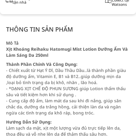
Collect tại
tận nhà
Watsons
THÔNG TIN SẢN PHẨM
Mô Tả
Xịt Khoáng Reihaku Hatomugi Mist Lotion Dưỡng Ẩm Và
Làm Sáng Da 250ml
Thành Phần Chính Và Công Dụng:
- Chiết xuất từ Hạt Ý Dĩ, Dầu Thầu Dầu..là thành phần giàu
độ dưỡng ẩm, Vitamin E, B1 và B12..giúp dưỡng mịn da
,loại bỏ tình trạng da bị khô, nhăn , lão hoá.
- *DẠNG XỊT CHẾ ĐỘ PHUN SƯƠNG giúp Lotion thẩm thấu
sâu và tiết kiệm hơn khi sử dụng .
- Cung cấp độ ẩm, làm mát da sau khi đi nắng, giúp săn
chắc da, dưỡng da trắng hồng, cải thiện làn da và ngăn
ngừa các tình trạng da khô ráp, bong tróc.
Hướng Dẫn Sử Dụng:
Làm sạch da mặt, xịt một lượng vừa đủ trực tiếp lên da,
thoa đều và vỗ nhẹ lên da để thảm thấu sâu hơn.