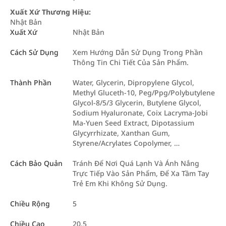
Xuất Xứ Thương Hiệu:
Nhật Bản
Xuất Xứ
Nhật Bản
Cách Sử Dụng
Xem Hướng Dẫn Sử Dụng Trong Phần
Thông Tin Chi Tiết Của Sản Phẩm.
Thành Phần
Water, Glycerin, Dipropylene Glycol,
Methyl Gluceth-10, Peg/Ppg/Polybutylene
Glycol-8/5/3 Glycerin, Butylene Glycol,
Sodium Hyaluronate, Coix Lacryma-Jobi
Ma-Yuen Seed Extract, Dipotassium
Glycyrrhizate, Xanthan Gum,
Styrene/Acrylates Copolymer, …
Cách Bảo Quản
Tránh Để Nơi Quá Lạnh Và Ánh Nắng
Trực Tiếp Vào Sản Phẩm, Để Xa Tầm Tay
Trẻ Em Khi Không Sử Dụng.
Chiều Rộng
5
Chiều Cao
20.5