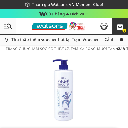
Giao hàng nhanh 24h - Áp dụng khu vực TP. Hồ Chí Minh
Miễn phí giao hàng cho đơn hàng từ 249,000Đ
Tham gia Watsons VN Member Club!
Cửa hàng & Dịch vụ
0
Thu thập thêm voucher hot tại Trạm Voucher
Thu thập thêm voucher hot tại Trạm Voucher
Cảnh báo An
TRANG CHỦ
/
CHĂM SÓC CƠ THỂ
/
SỮA TẮM-XÀ BÔNG-MUỐI TẮM
/
SỮA 