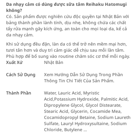
Da nhạy cảm có dùng được sữa tắm Reihaku Hatomugi
không?
Có. Sản phẩm được nghiên cứu độc quyền tại Nhật Bản với
bảng thành phần lành tính, dịu nhẹ, không chứa các chất
tẩy rửa mạnh gây kích ứng, an toàn cho mọi loại da, kể cả
da nhạy cảm.
Khi sử dụng đều đặn, làn da có thể trở nên mềm mại hơn,
tươi tắn hơn và duy trì cảm giác dễ chịu sau mỗi lần tắm.
Phù hợp để bổ sung vào routine chăm sóc cơ thể mỗi ngày.
Xuất Xứ
Nhật Bản
Cách Sử Dụng
Xem Hướng Dẫn Sử Dụng Trong Phần
Thông Tin Chi Tiết Của Sản Phẩm.
Thành Phần
Water, Lauric Acid, Myristic
Acid,Potassium Hydroxide, Palmitic Acid,
Dipropylene Glycol, Glycol Distearate,
Stearic Acid, Glycerin, Cocamide Mea,
Cocamidopropyl Betaine, Sodium Laureth
Sulfate, Lauryl Hydroxysultaine, Sodium
Chloride, Butylene …