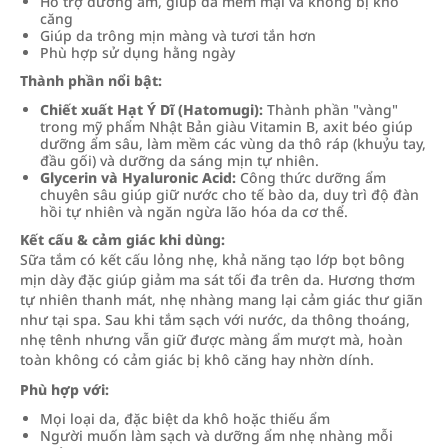
Hỗ trợ dưỡng ẩm, giúp da mềm mại và không bị khô
căng
Giúp da trông mịn màng và tươi tắn hơn
Phù hợp sử dụng hằng ngày
Thành phần nổi bật:
Chiết xuất Hạt Ý Dĩ (Hatomugi):
Thành phần "vàng"
trong mỹ phẩm Nhật Bản giàu Vitamin B, axit béo giúp
dưỡng ẩm sâu, làm mềm các vùng da thô ráp (khuỷu tay,
đầu gối) và dưỡng da sáng mịn tự nhiên.
Glycerin và Hyaluronic Acid:
Công thức dưỡng ẩm
chuyên sâu giúp giữ nước cho tế bào da, duy trì độ đàn
hồi tự nhiên và ngăn ngừa lão hóa da cơ thể.
Kết cấu & cảm giác khi dùng:
Sữa tắm có kết cấu lỏng nhẹ, khả năng tạo lớp bọt bông
mịn dày đặc giúp giảm ma sát tối đa trên da. Hương thơm
tự nhiên thanh mát, nhẹ nhàng mang lại cảm giác thư giãn
như tại spa. Sau khi tắm sạch với nước, da thông thoáng,
nhẹ tênh nhưng vẫn giữ được màng ẩm mượt mà, hoàn
toàn không có cảm giác bị khô căng hay nhờn dính.
Phù hợp với:
Mọi loại da, đặc biệt da khô hoặc thiếu ẩm
Người muốn làm sạch và dưỡng ẩm nhẹ nhàng mỗi