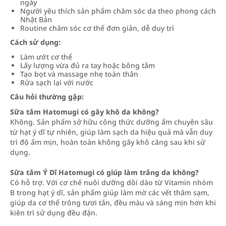
ngày
Người yêu thích sản phẩm chăm sóc da theo phong cách
Nhật Bản
Routine chăm sóc cơ thể đơn giản, dễ duy trì
Cách sử dụng:
Làm ướt cơ thể
Lấy lượng vừa đủ ra tay hoặc bông tắm
Tạo bọt và massage nhẹ toàn thân
Rửa sạch lại với nước
Câu hỏi thường gặp:
Sữa tắm Hatomugi có gây khô da không?
Không. Sản phẩm sở hữu công thức dưỡng ẩm chuyên sâu
từ hạt ý dĩ tự nhiên, giúp làm sạch da hiệu quả mà vẫn duy
trì độ ẩm mịn, hoàn toàn không gây khô căng sau khi sử
dụng.
Sữa tắm Ý Dĩ Hatomugi có giúp làm trắng da không?
Có hỗ trợ. Với cơ chế nuôi dưỡng dồi dào từ Vitamin nhóm
B trong hạt ý dĩ, sản phẩm giúp làm mờ các vết thâm sạm,
giúp da cơ thể trông tươi tắn, đều màu và sáng mịn hơn khi
kiên trì sử dụng đều đặn.