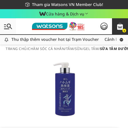
Giao hàng nhanh 24h - Áp dụng khu vực TP. Hồ Chí Minh
Miễn phí giao hàng cho đơn hàng từ 249,000Đ
Tham gia Watsons VN Member Club!
Cửa hàng & Dịch vụ
0
Thu thập thêm voucher hot tại Trạm Voucher
Thu thập thêm voucher hot tại Trạm Voucher
Cảnh báo An
TRANG CHỦ
/
CHĂM SÓC CÁ NHÂN
/
TẮM
/
SỮA/GEL TẮM
/
SỮA TẮM DƯỠN