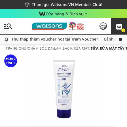
Giao hàng nhanh 24h - Áp dụng khu vực TP. Hồ Chí Minh
Miễn phí giao hàng cho đơn hàng từ 249,000Đ
Tham gia Watsons VN Member Club!
Cửa hàng & Dịch vụ
0
Thu thập thêm voucher hot tại Trạm Voucher
Thu thập thêm voucher hot tại Trạm Voucher
Cảnh báo An
TRANG CHỦ
/
CHĂM SÓC DA
/
LÀM SẠCH
/
RỬA MẶT
/
SỮA RỬA MẶT TẨY 