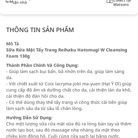
Collect tại
tận nhà
Watsons
THÔNG TIN SẢN PHẨM
Mô Tả
Sữa Rửa Mặt Tẩy Trang Reihaku Hatomugi W Cleansing
Foam 130g
Thành Phần Chính Và Công Dụng:
- Giúp làm sạch bụi bẩn, bã nhờn trên da, giúp làm sáng
da.
- Với chiết xuất từ Coix lacryma-jobi ma-yuen (Hạt Ý Dĩ) giúp
cung cấp độ ẩm và dưỡng chất cho da, cải thiện làn da khô,
cải thiện độ đàn hồi cho da.
- Có thể dùng thay thế tẩy trang vì công thức cải tiến giúp
làm sạch sâu da từ sâu lỗ chân lông.
Hướng Dẫn Sử Dụng:
Cho một lượng sữa rửa mặt vừa đủ ra lòng bàn tay và thêm
nước tạo bọt, sau đó massage nhẹ nhàng da mặt theo
chiều kim đồng hồ. Cuối cùng rửa sạch lại bằng nước.