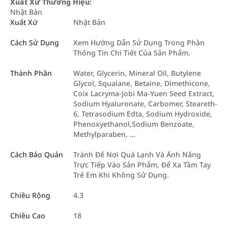
Xuất Xứ Thương Hiệu:
Nhật Bản
Xuất Xứ
Nhật Bản
Cách Sử Dụng
Xem Hướng Dẫn Sử Dụng Trong Phần
Thông Tin Chi Tiết Của Sản Phẩm.
Thành Phần
Water, Glycerin, Mineral Oil, Butylene
Glycol, Squalane, Betaine, Dimethicone,
Coix Lacryma-Jobi Ma-Yuen Seed Extract,
Sodium Hyaluronate, Carbomer, Steareth-
6, Tetrasodium Edta, Sodium Hydroxide,
Phenoxyethanol,Sodium Benzoate,
Methylparaben, …
Cách Bảo Quản
Tránh Để Nơi Quá Lạnh Và Ánh Nắng
Trực Tiếp Vào Sản Phẩm, Để Xa Tầm Tay
Trẻ Em Khi Không Sử Dụng.
Chiều Rộng
4.3
Chiều Cao
18