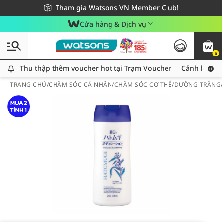
Giao hàng nhanh 24h - Áp dụng khu vực TP. Hồ Chí Minh
Miễn phí giao hàng cho đơn hàng từ 249,000Đ
Tham gia Watsons VN Member Club!
Cửa hàng & Dịch vụ
0
Thu thập thêm voucher hot tại Trạm Voucher
Thu thập thêm voucher hot tại Trạm Voucher
Cảnh báo An
TRANG CHỦ
/
CHĂM SÓC CÁ NHÂN
/
CHĂM SÓC CƠ THỂ
/
DƯỠNG TRẮNG