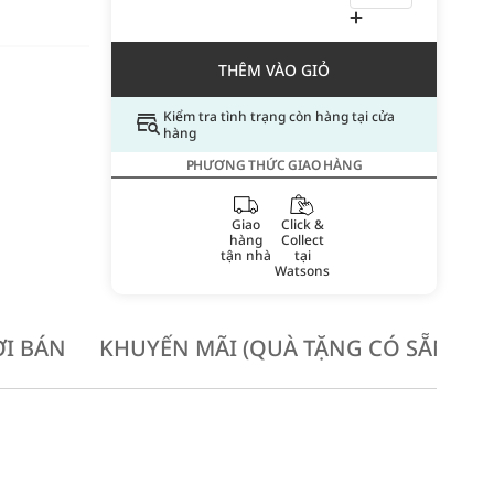
THÊM VÀO GIỎ
Kiểm tra tình trạng còn hàng tại cửa
hàng
PHƯƠNG THỨC GIAO HÀNG
Giao
Click &
hàng
Collect
tận nhà
tại
Watsons
I BÁN
KHUYẾN MÃI (QUÀ TẶNG CÓ SẴN KH