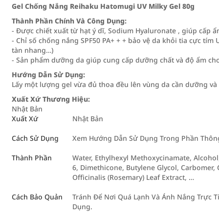
Gel Chống Nắng Reihaku Hatomugi UV Milky Gel 80g
Thành Phần Chính Và Công Dụng:
- Được chiết xuất từ hạt ý dĩ, Sodium Hyaluronate , giúp cấp
- Chỉ số chống nắng SPF50 PA+ + + bảo vệ da khỏi tia cực tím
tàn nhang…)
- Sản phẩm dưỡng da giúp cung cấp dưỡng chất và độ ẩm cho
Hướng Dẫn Sử Dụng:
Lấy một lượng gel vừa đủ thoa đều lên vùng da cần dưỡng và d
Xuất Xứ Thương Hiệu:
Nhật Bản
Xuất Xứ
Nhật Bản
Cách Sử Dụng
Xem Hướng Dẫn Sử Dụng Trong Phần Thông 
Thành Phần
Water, Ethylhexyl Methoxycinamate, Alcohol
6, Dimethicone, Butylene Glycol, Carbomer,
Officinalis (Rosemary) Leaf Extract, …
Cách Bảo Quản
Tránh Để Nơi Quá Lạnh Và Ánh Nắng Trực T
Dụng.