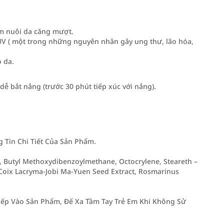
 ẩm nuôi da căng mượt.
 UV ( một trong những nguyên nhân gây ung thư, lão hóa,
 da.
ễ bắt nắng (trước 30 phút tiếp xúc với nắng).
Tin Chi Tiết Của Sản Phẩm.
, Butyl Methoxydibenzoylmethane, Octocrylene, Steareth –
 Coix Lacryma-Jobi Ma-Yuen Seed Extract, Rosmarinus
iếp Vào Sản Phẩm, Để Xa Tầm Tay Trẻ Em Khi Không Sử