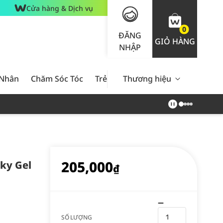
Cửa hàng & Dịch vụ
0
ĐĂNG
GIỎ HÀNG
NHẬP
 Nhân
Chăm Sóc Tóc
Trẻ Em
Thương hiệu
Nam Giới
Chăm Sóc 
205,000
ky Gel
₫
SỐ LƯỢNG