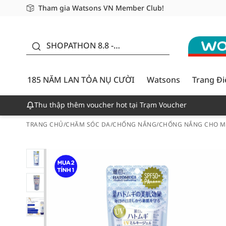
Tham gia Watsons VN Member Club!
Miễn phí giao hàng cho đơn hàng từ 249,000Đ
Giao hàng nhanh 24h - Áp dụng khu vực TP. Hồ Chí M
185 NĂM LAN TỎA NỤ
CƯỜI - GIẢM ĐẾN
SHOPATHON 8.8 -
50%
DEAL ĐỈNH
185 NĂM LAN TỎA NỤ CƯỜI
Watsons
Trang Đ
Thu thập thêm voucher hot tại Trạm Voucher
TRANG CHỦ
/
CHĂM SÓC DA
/
CHỐNG NẮNG
/
CHỐNG NẮNG CHO M