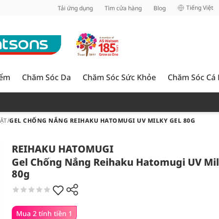
inh
Tiếng Việt
Tải ứng dụng
Tìm cửa hàng
Blog
iểm
Chăm Sóc Da
Chăm Sóc Sức Khỏe
Chăm Sóc Cá
ẶT
/
GEL CHỐNG NẮNG REIHAKU HATOMUGI UV MILKY GEL 80G
REIHAKU HATOMUGI
Gel Chống Nắng Reihaku Hatomugi UV Mil
80g
Mua 2 tính tiền 1