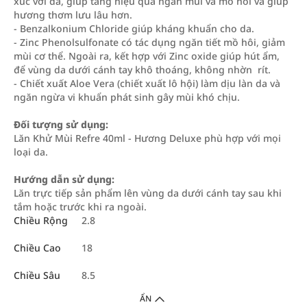
xúc với da, giúp tăng hiệu quả ngăn mùi và mồ hôi và giúp
hương thơm lưu lâu hơn.
- Benzalkonium Chloride giúp kháng khuẩn cho da.
- Zinc Phenolsulfonate có tác dụng ngăn tiết mồ hôi, giảm
mùi cơ thể. Ngoài ra, kết hợp với Zinc oxide giúp hút ẩm,
để vùng da dưới cánh tay khô thoáng, không nhờn rít.
- Chiết xuất Aloe Vera (chiết xuất lô hội) làm dịu làn da và
ngăn ngừa vi khuẩn phát sinh gây mùi khó chịu.
Đối tượng sử dụng:
Lăn Khử Mùi Refre 40ml - Hương Deluxe phù hợp với mọi
loại da.
Hướng dẫn sử dụng:
Lăn trực tiếp sản phẩm lên vùng da dưới cánh tay sau khi
tắm hoặc trước khi ra ngoài.
Chiều Rộng
2.8
Chiều Cao
18
Chiều Sâu
8.5
ẨN