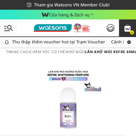
Giao hàng nhanh 24h - Áp dụng khu vực TP. Hồ Chí Minh
Miễn phí giao hàng cho đơn hàng từ 249,000Đ
Tham gia Watsons VN Member Club!
Cửa hàng & Dịch vụ
0
Thu thập thêm voucher hot tại Trạm Voucher
Thu thập thêm voucher hot tại Trạm Voucher
Cảnh báo An
TRANG CHỦ
/
CHĂM SÓC CƠ THỂ
/
KHỬ MÙI
/
LĂN KHỬ MÙI REFRE 40M