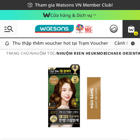
Giao hàng nhanh 24h - Áp dụng khu vực TP. Hồ Chí Minh
Miễn phí giao hàng cho đơn hàng từ 249,000Đ
Tham gia Watsons VN Member Club!
Cửa hàng & Dịch vụ
0
Thu thập thêm voucher hot tại Trạm Voucher
Thu thập thêm voucher hot tại Trạm Voucher
Cảnh báo An
TRANG CHỦ
/
NHUỘM TÓC
/
NHUỘM REEN HEUKMOBICHAEK ORIENTA