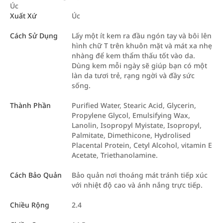
Úc
Xuất Xứ
Úc
Cách Sử Dụng
Lấy một ít kem ra đầu ngón tay và bôi lên
hình chữ T trên khuôn mặt và mát xa nhẹ
nhàng để kem thẩm thấu tốt vào da.
Dùng kem mỗi ngày sẽ giúp bạn có một
làn da tươi trẻ, rạng ngời và đầy sức
sống.
Thành Phần
Purified Water, Stearic Acid, Glycerin,
Propylene Glycol, Emulsifying Wax,
Lanolin, Isopropyl Myistate, Isopropyl,
Palmitate, Dimethicone, Hydrolised
Placental Protein, Cetyl Alcohol, vitamin E
Acetate, Triethanolamine.
Cách Bảo Quản
Bảo quản nơi thoáng mát tránh tiếp xúc
với nhiệt độ cao và ánh nắng trực tiếp.
Chiều Rộng
2.4