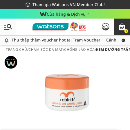
Giao hàng nhanh 24h - Áp dụng khu vực TP. Hồ Chí Minh
Miễn phí giao hàng cho đơn hàng từ 249,000Đ
Tham gia Watsons VN Member Club!
Cửa hàng & Dịch vụ
0
Thu thập thêm voucher hot tại Trạm Voucher
Thu thập thêm voucher hot tại Trạm Voucher
Cảnh báo An
TRANG CHỦ
/
CHĂM SÓC DA MẶT
/
CHỐNG LÃO HÓA
/
KEM DƯỠNG TRẮN