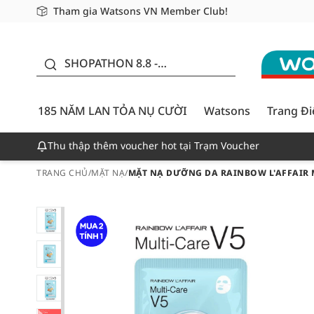
Tham gia Watsons VN Member Club!
Miễn phí giao hàng cho đơn hàng từ 249,000Đ
Giao hàng nhanh 24h - Áp dụng khu vực TP. Hồ Chí M
185 NĂM LAN TỎA NỤ
CƯỜI - GIẢM ĐẾN
SHOPATHON 8.8 -
50%
DEAL ĐỈNH
185 NĂM LAN TỎA NỤ CƯỜI
Watsons
Trang Đ
Thu thập thêm voucher hot tại Trạm Voucher
TRANG CHỦ
/
MẶT NẠ
/
MẶT NẠ DƯỠNG DA RAINBOW L'AFFAIR 