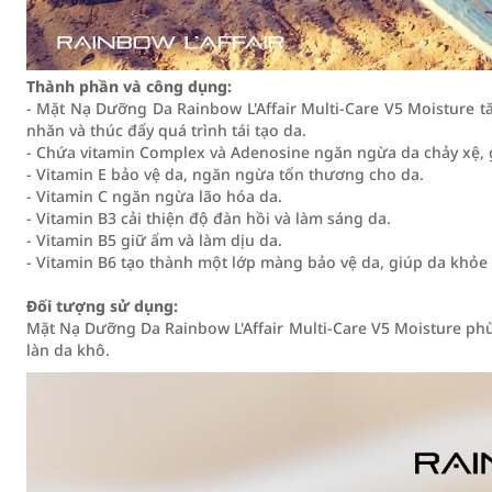
Thành phần và công dụng:
- Mặt Nạ Dưỡng Da Rainbow L'Affair Multi-Care V5 Moisture 
nhăn và thúc đẩy quá trình tái tạo da.
- Chứa vitamin Complex và Adenosine ngăn ngừa da chảy xệ, gi
- Vitamin E bảo vệ da, ngăn ngừa tổn thương cho da.
- Vitamin C ngăn ngừa lão hóa da.
- Vitamin B3 cải thiện độ đàn hồi và làm sáng da.
- Vitamin B5 giữ ẩm và làm dịu da.
- Vitamin B6 tạo thành một lớp màng bảo vệ da, giúp da khỏ
Đối tượng sử dụng:
Mặt Nạ Dưỡng Da Rainbow L'Affair Multi-Care V5 Moisture phù
làn da khô.