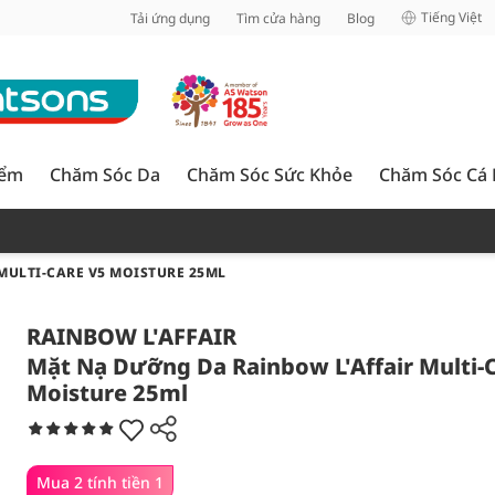
inh
Tiếng Việt
Tải ứng dụng
Tìm cửa hàng
Blog
iểm
Chăm Sóc Da
Chăm Sóc Sức Khỏe
Chăm Sóc Cá
MULTI-CARE V5 MOISTURE 25ML
RAINBOW L'AFFAIR
Mặt Nạ Dưỡng Da Rainbow L'Affair Multi-
Moisture 25ml
Mua 2 tính tiền 1