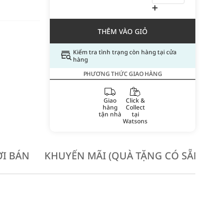
THÊM VÀO GIỎ
Kiểm tra tình trạng còn hàng tại cửa
hàng
PHƯƠNG THỨC GIAO HÀNG
Giao
Click &
hàng
Collect
tận nhà
tại
Watsons
I BÁN
KHUYẾN MÃI (QUÀ TẶNG CÓ SẴN KH