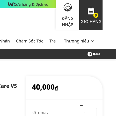
Cửa hàng & Dịch vụ
0
ĐĂNG
GIỎ HÀNG
NHẬP
 Nhân
Chăm Sóc Tóc
Trẻ Em
Thương hiệu
Nam Giới
Chăm Sóc 
40,000
Care V5
₫
SỐ LƯỢNG