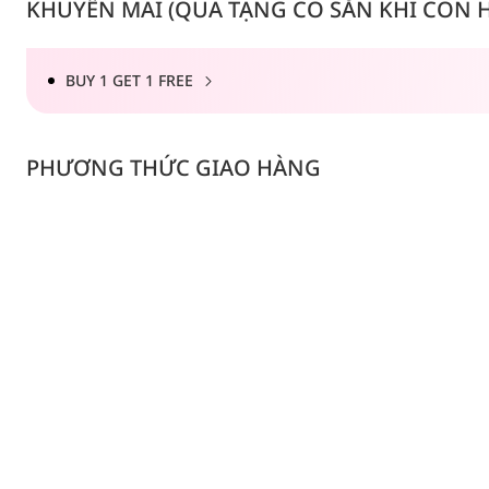
KHUYẾN MÃI (QUÀ TẶNG CÓ SẴN KHI CÒN HÀ
BUY 1 GET 1 FREE
PHƯƠNG THỨC GIAO HÀNG