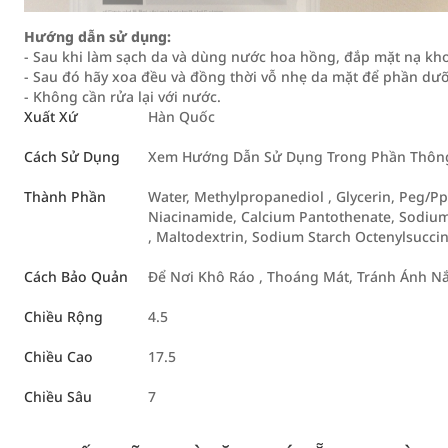
Hướng dẫn sử dụng:
- Sau khi làm sạch da và dùng nước hoa hồng, đắp mặt nạ kh
- Sau đó hãy xoa đều và đồng thời vỗ nhẹ da mặt để phần dư
- Không cần rửa lại với nước.
Xuất Xứ
Hàn Quốc
Cách Sử Dụng
Xem Hướng Dẫn Sử Dụng Trong Phần Thông 
Thành Phần
Water, Methylpropanediol , Glycerin, Peg/Pp
Niacinamide, Calcium Pantothenate, Sodium 
, Maltodextrin, Sodium Starch Octenylsuccinat
Cách Bảo Quản
Để Nơi Khô Ráo , Thoáng Mát, Tránh Ánh Nắ
Chiều Rộng
4.5
Chiều Cao
17.5
Chiều Sâu
7