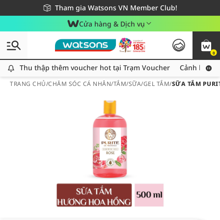
Giao hàng nhanh 24h - Áp dụng khu vực TP. Hồ Chí Minh
Miễn phí giao hàng cho đơn hàng từ 249,000Đ
Tham gia Watsons VN Member Club!
Cửa hàng & Dịch vụ
0
Thu thập thêm voucher hot tại Trạm Voucher
Thu thập thêm voucher hot tại Trạm Voucher
Cảnh báo An
TRANG CHỦ
/
CHĂM SÓC CÁ NHÂN
/
TẮM
/
SỮA/GEL TẮM
/
SỮA TẮM PURI