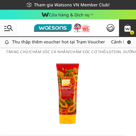
Giao hàng nhanh 24h - Áp dụng khu vực TP. Hồ Chí Minh
Miễn phí giao hàng cho đơn hàng từ 249,000Đ
Tham gia Watsons VN Member Club!
Cửa hàng & Dịch vụ
0
Thu thập thêm voucher hot tại Trạm Voucher
Thu thập thêm voucher hot tại Trạm Voucher
Cảnh báo An
TRANG CHỦ
/
CHĂM SÓC CÁ NHÂN
/
CHĂM SÓC CƠ THỂ
/
LOTION, DƯỠN