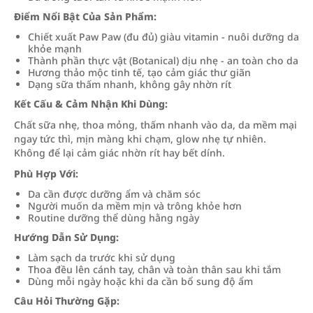
Điểm Nổi Bật Của Sản Phẩm:
Chiết xuất Paw Paw (đu đủ) giàu vitamin - nuôi dưỡng da
khỏe mạnh
Thành phần thực vật (Botanical) dịu nhẹ - an toàn cho da
Hương thảo mộc tinh tế, tạo cảm giác thư giãn
Dạng sữa thấm nhanh, không gây nhờn rít
Kết Cấu & Cảm Nhận Khi Dùng:
Chất sữa nhẹ, thoa mỏng, thấm nhanh vào da, da mềm mại
ngay tức thì, mịn màng khi chạm, glow nhẹ tự nhiên.
Không để lại cảm giác nhờn rít hay bết dính.
Phù Hợp Với:
Da cần được dưỡng ẩm và chăm sóc
Người muốn da mềm mịn và trông khỏe hơn
Routine dưỡng thể dùng hằng ngày
Hướng Dẫn Sử Dụng:
Làm sạch da trước khi sử dụng
Thoa đều lên cánh tay, chân và toàn thân sau khi tắm
Dùng mỗi ngày hoặc khi da cần bổ sung độ ẩm
Câu Hỏi Thường Gặp: